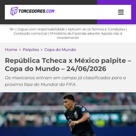
APOSTAS
18+ | Jogue com responsabilidade | Aplicam-se os Termos e Condições |
Conteúdo comercial | Ministério da Fazenda adverte: Aposta não é
investimento
ÚLTIMAS
DICAS
DE
Home
Palpites
Copa do Mundo
APOSTA
COPA
República Tcheca x México palpite –
DO
Copa do Mundo – 24/06/2026
MUNDO
MELHORES
Os mexicanos entram em campo já classificados para a
SITES
próxima fase do Mundial da FIFA
DE
TIMES
APOSTAS
2026
CAMPEONATOS
MEU
TIME
CÓDIGO
MÍDIA
PROMOCIONAL
BRASILEIRÃO
ESPORTIVA
BETBOOM
PALMEIRAS
SÉRIE
A