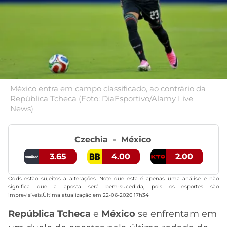
MERCADO
CÓDIGO
CORINTHIANS
DA
DE
LIBERTADORES
BOLA
INDICAÇÃO
SÃO
BET365
PAULO
COPA
PALPITES
DO
CÓDIGO
BRASIL
SANTOS
BETANO
México entra em campo classificado, ao contrário da
República Tcheca (Foto: DiaEsportivo/Alamy Live
PREMIER
News)
FLAMENGO
MELHORES
LEAGUE
APPS
DE
FLUMINENSE
Czechia
México
COPA
APOSTAS
SUL-
3.65
4.00
2.00
BOTAFOGO
AMERICANA
CASSINOS
Odds estão sujeitos a alterações. Note que esta é apenas uma análise e não
significa que a aposta será bem-sucedida, pois os esportes são
ONLINE
VASCO
LIGA
imprevisíveis.Última atualização em
22-06-2026 17h34
DOS
República Tcheca
e
México
se enfrentam em
MELHORES
CAMPEÕES
INTERNACIONAL