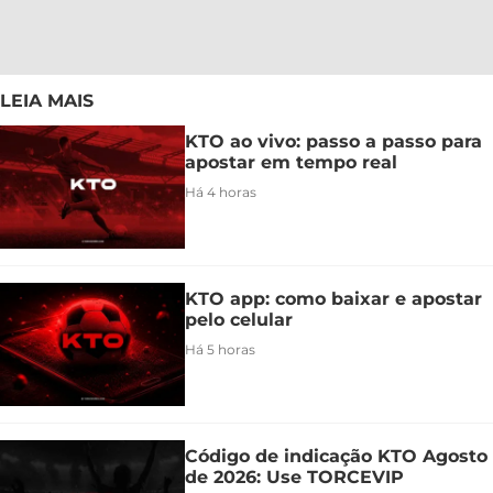
LEIA MAIS
KTO ao vivo: passo a passo para
apostar em tempo real
Há 4 horas
KTO app: como baixar e apostar
pelo celular
Há 5 horas
Código de indicação KTO Agosto
de 2026: Use TORCEVIP