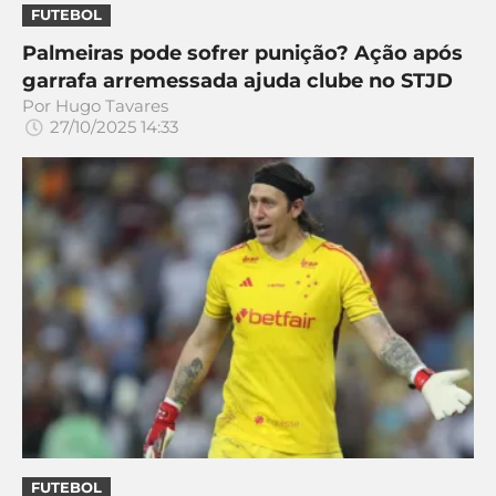
CASSINOS
FUTEBOL
ONLINE
LALIGA
2026
GRÊMIO
Palmeiras pode sofrer punição? Ação após
garrafa arremessada ajuda clube no STJD
Por
Hugo Tavares
ATLÉTICO
27/10/2025 14:33
MG
CRUZEIRO
FUTEBOL