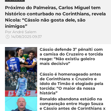
Próximo do Palmeiras, Carlos Miguel tem
histórico conturbado no Corinthians, revela
Nicola: “Cássio não gosta dele, são
inimigos”
Por
André Salem
14/08/2025 09:37
Cássio defende 3º pênalti com
a camisa do Cruzeiro e torcida
reage: “Não existiu goleiro
mais decisivo”
Cássio é homenageado antes
de Corinthians x Cruzeiro e
ídolo do Timão é elogiado pela
torcida: “O maior da nossa
história”
Ronaldo abandona estúdio na
comparação entre Hugo Souza
e Cássio antes de Corinthians x