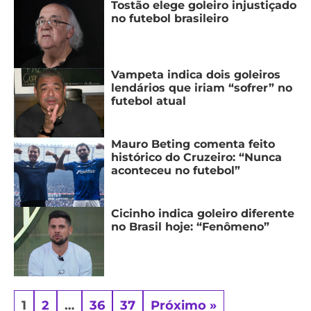
Tostão elege goleiro injustiçado
no futebol brasileiro
Vampeta indica dois goleiros
lendários que iriam “sofrer” no
futebol atual
Mauro Beting comenta feito
histórico do Cruzeiro: “Nunca
aconteceu no futebol”
Cicinho indica goleiro diferente
no Brasil hoje: “Fenômeno”
1
2
…
36
37
Próximo »