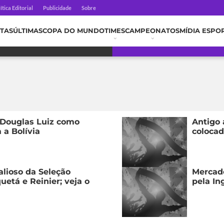
ítica Editorial
Publicidade
Sobre
TAS
ÚLTIMAS
COPA DO MUNDO
TIMES
CAMPEONATOS
MÍDIA ESPO
 Douglas Luiz como
Antigo 
 a Bolívia
colocad
valioso da Seleção
Mercado
uetá e Reinier; veja o
pela In