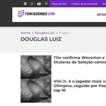
Mapa do Site
Política de privacidade
Pol
APOS
Home
Douglas Luiz
Page 4
DOUGLAS LUIZ
Tite confirma Weverton e
titulares da Seleção contra
Vini Jr. é o jogador mais 
Olimpíca, seguido por Paq
top-10