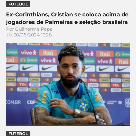
CASSINOS
FUTEBOL
ONLINE
LALIGA
2026
GRÊMIO
Ex-Corinthians, Cristian se coloca acima de
jogadores de Palmeiras e seleção brasileira
Por
Guilherme Papa
ATLÉTICO
30/08/2024 16:28
MG
CRUZEIRO
FUTEBOL