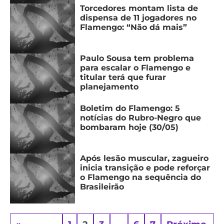
Torcedores montam lista de
dispensa de 11 jogadores no
Flamengo: “Não dá mais”
Paulo Sousa tem problema
para escalar o Flamengo e
titular terá que furar
planejamento
Boletim do Flamengo: 5
notícias do Rubro-Negro que
bombaram hoje (30/05)
Após lesão muscular, zagueiro
inicia transição e pode reforçar
o Flamengo na sequência do
Brasileirão