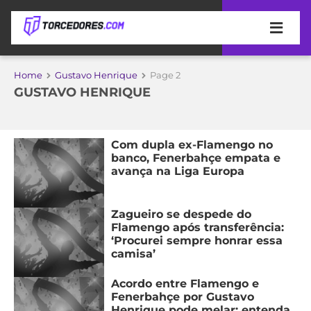
APOSTAS
Home
Gustavo Henrique
Page 2
GUSTAVO HENRIQUE
ÚLTIMAS
DICAS
DE
APOSTA
COPA
Com dupla ex-Flamengo no
DO
banco, Fenerbahçe empata e
MUNDO
MELHORES
avança na Liga Europa
SITES
DE
TIMES
APOSTAS
Zagueiro se despede do
2026
Flamengo após transferência:
CAMPEONATOS
MEU
‘Procurei sempre honrar essa
camisa’
TIME
CÓDIGO
MÍDIA
PROMOCIONAL
BRASILEIRÃO
Acordo entre Flamengo e
ESPORTIVA
BETBOOM
PALMEIRAS
SÉRIE
Fenerbahçe por Gustavo
A
Henrique pode melar; entenda