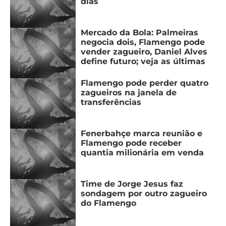
dias
Mercado da Bola: Palmeiras
negocia dois, Flamengo pode
vender zagueiro, Daniel Alves
define futuro; veja as últimas
Flamengo pode perder quatro
zagueiros na janela de
transferências
Fenerbahçe marca reunião e
Flamengo pode receber
quantia milionária em venda
Time de Jorge Jesus faz
sondagem por outro zagueiro
do Flamengo