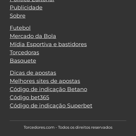
Publicidade
Sobre
Futebol
Mercado da Bola
Mídia Esportiva e bastidores
Torcedoras
Basquete
Dicas de apostas
Melhores sites de apostas
Código de indicação Betano
Código bet365
Código de indicação Superbet
Torcedores.com - Todos os direitos reservados