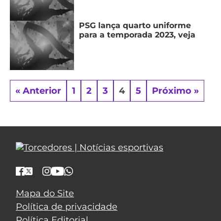
PSG lança quarto uniforme
para a temporada 2023, veja
« Anterior
1
2
3
4
5
Próximo »
Mapa do Site
Política de privacidade
Política Editorial