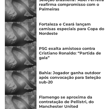
reafirma compromisso com o
Palmeiras
Fortaleza e Ceará lançam
camisas especiais para Copa do
Nordeste
PSG exalta amistoso contra
Cristiano Ronaldo: “Partida de
gala”
Bahia: Jogador ganha outdoor
após convocação para Seleção
sub-20
Flamengo se aproxima da
contratação de Pellistri, do
Manchester United