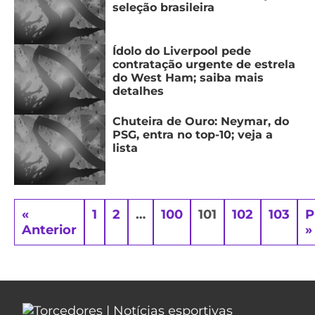
seleção brasileira
Ídolo do Liverpool pede
contratação urgente de estrela
do West Ham; saiba mais
detalhes
Chuteira de Ouro: Neymar, do
PSG, entra no top-10; veja a
lista
«
1
2
…
100
101
102
103
P
Anterior
»