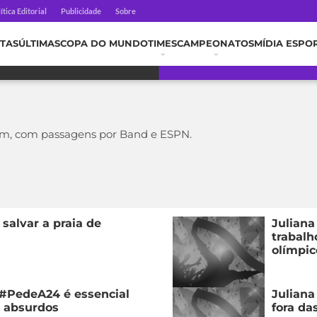
ítica Editorial
Publicidade
Sobre
TAS
ÚLTIMAS
COPA DO MUNDO
TIMES
CAMPEONATOS
MÍDIA ESPO
om, com passagens por Band e ESPN.
salvar a praia de
Juliana
trabalh
olímpic
#PedeA24 é essencial
Juliana
s absurdos
fora da