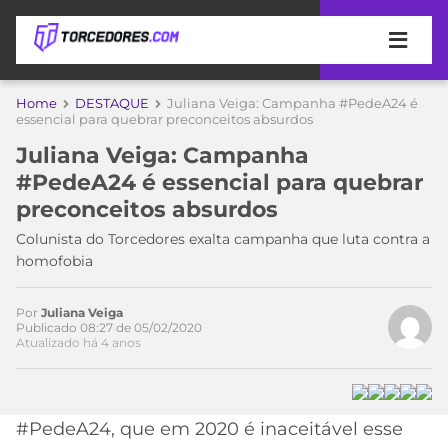
APOSTAS
Home
DESTAQUE
Juliana Veiga: Campanha #PedeA24 é
essencial para quebrar preconceitos absurdos
ÚLTIMAS
DICAS
Juliana Veiga: Campanha
DE
#PedeA24 é essencial para quebrar
APOSTA
COPA
preconceitos absurdos
DO
MUNDO
MELHORES
Colunista do Torcedores exalta campanha que luta contra a
SITES
homofobia
DE
TIMES
APOSTAS
Por
Juliana Veiga
2026
Publicado 08:27 de 05/02/2020
Atualizado há 4 anos
CAMPEONATOS
MEU
TIME
CÓDIGO
MÍDIA
PROMOCIONAL
BRASILEIRÃO
ESPORTIVA
BETBOOM
PALMEIRAS
SÉRIE
#PedeA24, que em 2020 é inaceitável esse
A