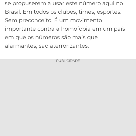
CASSINOS
se propuserem a usar este número aqui no
ONLINE
LALIGA
Brasil. Em todos os clubes, times, esportes.
2026
GRÊMIO
Sem preconceito. É um movimento
importante contra a homofobia em um país
ATLÉTICO
em que os números são mais que
MG
alarmantes, são aterrorizantes.
CRUZEIRO
PUBLICIDADE