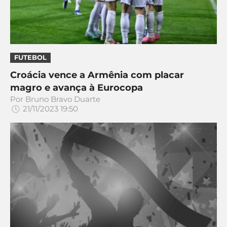
MERCADO
CÓDIGO
CORINTHIANS
DA
DE
LIBERTADORES
BOLA
INDICAÇÃO
SÃO
BET365
PAULO
COPA
FUTEBOL
PALPITES
DO
Croácia vence a Armênia com placar
CÓDIGO
BRASIL
SANTOS
magro e avança à Eurocopa
BETANO
Por
Bruno Bravo Duarte
PREMIER
21/11/2023 19:50
FLAMENGO
MELHORES
LEAGUE
APPS
DE
FLUMINENSE
COPA
APOSTAS
SUL-
BOTAFOGO
AMERICANA
CASSINOS
ONLINE
VASCO
LIGA
DOS
MELHORES
CAMPEÕES
INTERNACIONAL