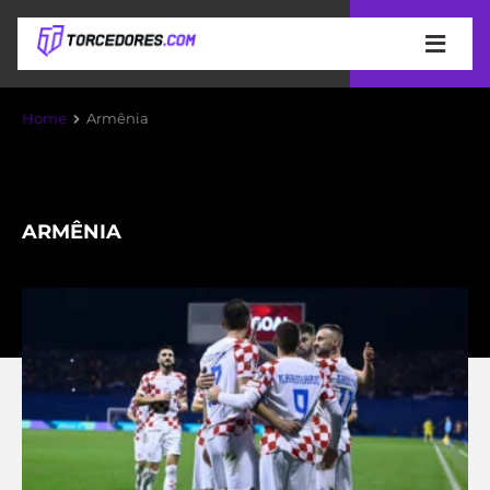
APOSTAS
Home
Armênia
ÚLTIMAS
DICAS
DE
APOSTA
COPA
ARMÊNIA
DO
MUNDO
MELHORES
SITES
DE
TIMES
APOSTAS
2026
CAMPEONATOS
MEU
TIME
CÓDIGO
MÍDIA
PROMOCIONAL
BRASILEIRÃO
ESPORTIVA
BETBOOM
PALMEIRAS
SÉRIE
A