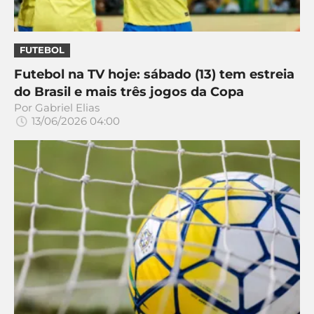
FUTEBOL
Futebol na TV hoje: sábado (13) tem estreia
do Brasil e mais três jogos da Copa
Por
Gabriel Elias
13/06/2026 04:00