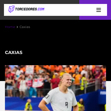
APOSTAS
Home
Caxias
ÚLTIMAS
DICAS
DE
APOSTA
COPA
CAXIAS
DO
MUNDO
MELHORES
SITES
DE
TIMES
APOSTAS
2026
CAMPEONATOS
MEU
TIME
CÓDIGO
MÍDIA
PROMOCIONAL
BRASILEIRÃO
ESPORTIVA
BETBOOM
PALMEIRAS
SÉRIE
A