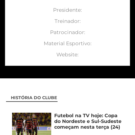
Presidente:
Treinador:
Patrocinador:
Material Esportivo:
Website:
HISTÓRIA DO CLUBE
Futebol na TV hoje: Copa
do Nordeste e Sul-Sudeste
começam nesta terça (24)