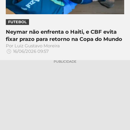
FUTEBOL
Neymar não enfrenta o Haiti, e CBF evita
fixar prazo para retorno na Copa do Mundo
Por
Luiz Gustavo Moreira
16/06/2026 09:57
PUBLICIDADE