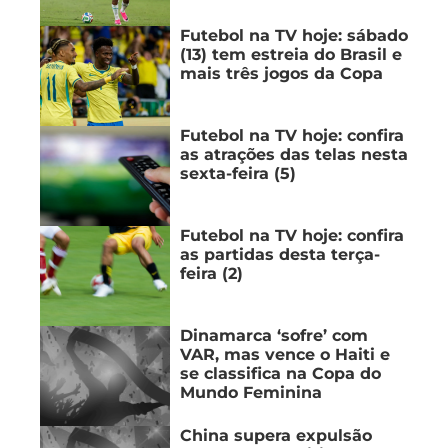
Futebol na TV hoje: sábado
(13) tem estreia do Brasil e
mais três jogos da Copa
Futebol na TV hoje: confira
as atrações das telas nesta
sexta-feira (5)
Futebol na TV hoje: confira
as partidas desta terça-
feira (2)
Dinamarca ‘sofre’ com
VAR, mas vence o Haiti e
se classifica na Copa do
Mundo Feminina
China supera expulsão