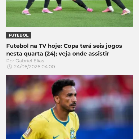
MERCADO
CÓDIGO
CORINTHIANS
DA
DE
LIBERTADORES
BOLA
INDICAÇÃO
SÃO
BET365
PAULO
COPA
FUTEBOL
PALPITES
DO
Futebol na TV hoje: Copa terá seis jogos
CÓDIGO
BRASIL
SANTOS
nesta quarta (24); veja onde assistir
BETANO
Por
Gabriel Elias
PREMIER
24/06/2026 04:00
FLAMENGO
MELHORES
LEAGUE
APPS
DE
FLUMINENSE
COPA
APOSTAS
SUL-
BOTAFOGO
AMERICANA
CASSINOS
ONLINE
VASCO
LIGA
DOS
MELHORES
CAMPEÕES
INTERNACIONAL