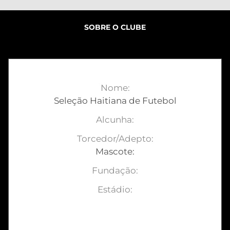
SOBRE O CLUBE
Nome:
Seleção Haitiana de Futebol
Alcunha:
Torcedor/Adepto:
Mascote:
Fundação:
Estádio: