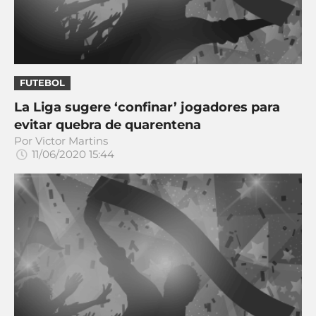
CASSINOS
ONLINE
LALIGA
2026
GRÊMIO
ATLÉTICO
FUTEBOL
MG
La Liga sugere ‘confinar’ jogadores para
evitar quebra de quarentena
CRUZEIRO
Por
Victor Martins
11/06/2020 15:44