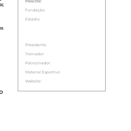
Mascote:
o;
Fundação:
Estádio:
um
Presidente:
Treinador:
Patrocinador:
Material Esportivo:
Website:
 D