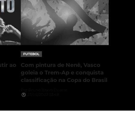
FUTEBOL
tir ao
Com pintura de Nenê, Vasco
goleia o Trem-Ap e conquista
classificação na Copa do Brasil
Por
Bruno Bravo Duarte
23/02/2023 23:48