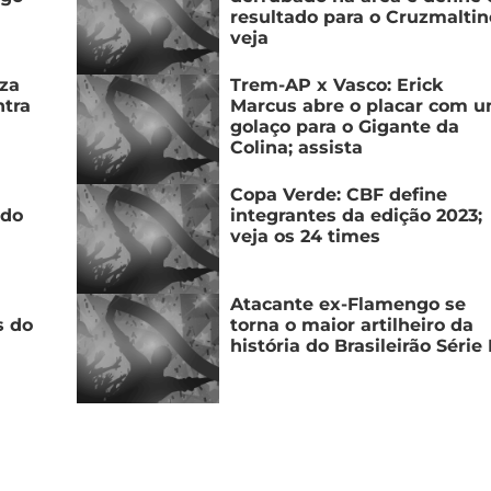
resultado para o Cruzmaltin
veja
za
Trem-AP x Vasco: Erick
ntra
Marcus abre o placar com 
golaço para o Gigante da
Colina; assista
Copa Verde: CBF define
 do
integrantes da edição 2023;
veja os 24 times
Atacante ex-Flamengo se
s do
torna o maior artilheiro da
história do Brasileirão Série