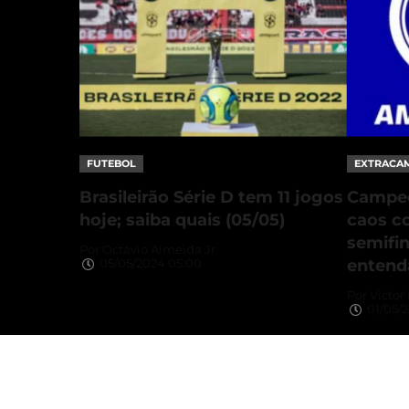
FUTEBOL
EXTRACA
Brasileirão Série D tem 11 jogos
Campeo
hoje; saiba quais (05/05)
caos c
semifin
Por
Octávio Almeida Jr
entend
05/05/2024 05:00
Por
Victor
01/05/2