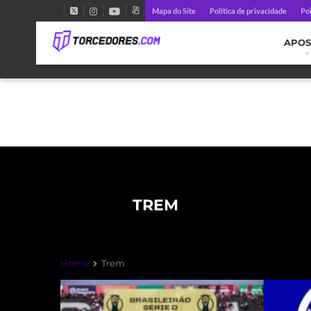
Mapa do Site
Política de privacidade
Pol
APOS
TREM
Home
Trem