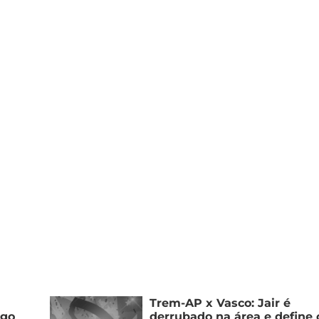
Trem-AP x Vasco: Jair é
ogo
derrubado na área e define 