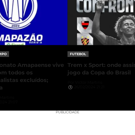
MPO
FUTEBOL
nato Amapaense vive
Trem x Sport: onde assis
om todos os
jogo da Copa do Brasil
alistas excluídos;
Por
Victor Martins
a
26/02/2024 21:21
 Martins
024 21:07
PUBLICIDADE