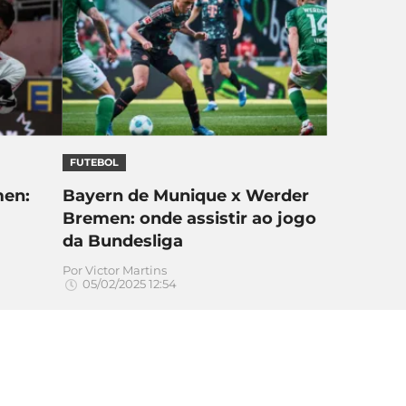
FUTEBOL
men:
Bayern de Munique x Werder
Bremen: onde assistir ao jogo
da Bundesliga
Por
Victor Martins
05/02/2025 12:54