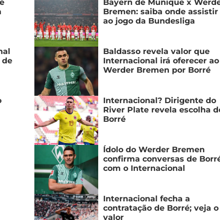
é
Bayern de Munique x Werd
a
Bremen: saiba onde assistir
ao jogo da Bundesliga
nal
Baldasso revela valor que
 de
Internacional irá oferecer ao
Werder Bremen por Borré
o
Internacional? Dirigente do
River Plate revela escolha d
Borré
Ídolo do Werder Bremen
confirma conversas de Borr
com o Internacional
Internacional fecha a
contratação de Borré; veja o
valor