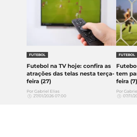
FUTEBOL
FUTEBOL
Futebol na TV hoje: confira as
Futebol
atrações das telas nesta terça-
tem par
feira (27)
feira (7
Por
Gabriel Elias
Por
Gabrie
27/01/2026 07:00
07/11/2