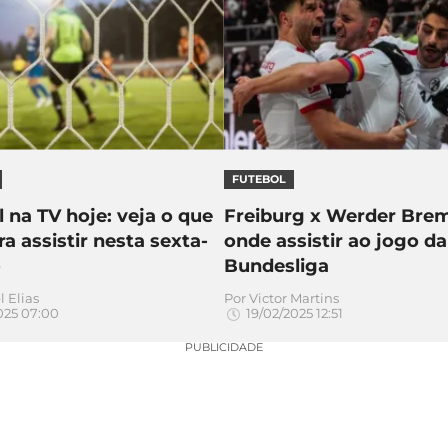
FUTEBOL
 na TV hoje: veja o que
Freiburg x Werder Bre
a assistir nesta sexta-
onde assistir ao jogo da
)
Bundesliga
l Elias
Por
Victor Martins
025 07:00
19/02/2025 12:51
PUBLICIDADE