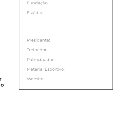
Fundação:
Estádio:
Presidente:
a
Treinador:
Patrocinador:
Material Esportivo:
r
Website:
go