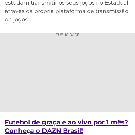
estudam transmitir os seus jogos no Estadual,
MERCADO
CÓDIGO
CORINTHIANS
através da própria plataforma de transmissão
DA
DE
LIBERTADORES
de jogos.
BOLA
INDICAÇÃO
SÃO
BET365
PAULO
COPA
PUBLICIDADE
PALPITES
DO
CÓDIGO
BRASIL
SANTOS
BETANO
PREMIER
FLAMENGO
MELHORES
LEAGUE
APPS
DE
FLUMINENSE
COPA
APOSTAS
SUL-
BOTAFOGO
AMERICANA
CASSINOS
ONLINE
VASCO
LIGA
Futebol de graça e ao vivo por 1 mês?
DOS
MELHORES
CAMPEÕES
Conheça o DAZN Brasil!
INTERNACIONAL