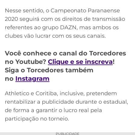
CASSINOS
ONLINE
Nesse sentido, o Campeonato Paranaense
LALIGA
2026
GRÊMIO
2020 seguirá com os direitos de transmissão
referentes ao grupo DAZN, mas ambos os
ATLÉTICO
clubes vão lucrar com os seus canais.
MG
Você conhece o canal do Torcedores
CRUZEIRO
no Youtube?
Clique e se inscreva
!
Siga o Torcedores também
no
Instagram
Athletico e Coritiba, inclusive, pretendem
rentabilizar a publicidade durante o estadual,
de forma a garantir o lucro real pela
participação no torneio.
PUBLICIDADE