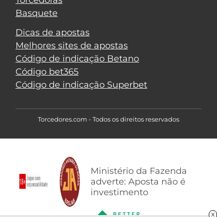
Basquete
Dicas de apostas
Melhores sites de apostas
Código de indicação Betano
Código bet365
Código de indicação Superbet
Torcedores.com - Todos os direitos reservados
Ministério da Fazenda
adverte: Aposta não é
investimento
X