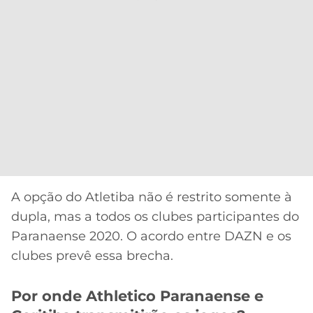
A opção do Atletiba não é restrito somente à
dupla, mas a todos os clubes participantes do
Paranaense 2020. O acordo entre DAZN e os
clubes prevê essa brecha.
Por onde Athletico Paranaense e