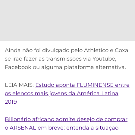
Ainda não foi divulgado pelo Athletico e Coxa
se irão fazer as transmissões via Youtube,
Facebook ou alguma plataforma alternativa.
LEIA MAIS:
Estudo aponta FLUMINENSE entre
os elencos mais jovens da América Latina
2019
Bilionário africano admite desejo de comprar
o ARSENAL em breve; entenda a situação