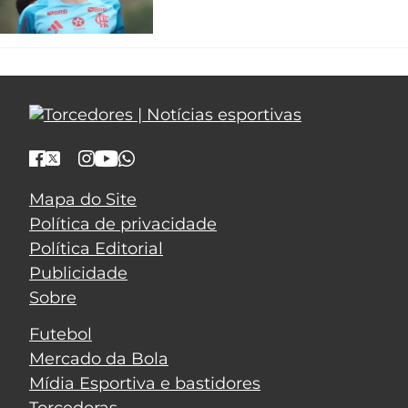
Mapa do Site
Política de privacidade
Política Editorial
Publicidade
Sobre
Futebol
Mercado da Bola
Mídia Esportiva e bastidores
Torcedoras