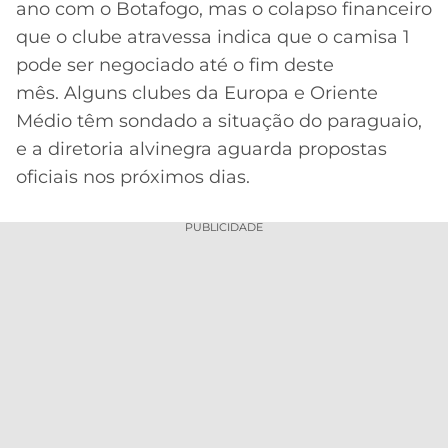
ano com o Botafogo, mas o colapso financeiro
MERCADO
CÓDIGO
CORINTHIANS
que o clube atravessa indica que o camisa 1
DA
DE
LIBERTADORES
pode ser negociado até o fim deste
BOLA
INDICAÇÃO
SÃO
mês. Alguns clubes da Europa e Oriente
BET365
PAULO
COPA
Médio têm sondado a situação do paraguaio,
PALPITES
DO
e a diretoria alvinegra aguarda propostas
CÓDIGO
BRASIL
SANTOS
BETANO
oficiais nos próximos dias.
PREMIER
FLAMENGO
MELHORES
LEAGUE
PUBLICIDADE
APPS
DE
FLUMINENSE
COPA
APOSTAS
SUL-
BOTAFOGO
AMERICANA
CASSINOS
ONLINE
VASCO
LIGA
DOS
MELHORES
CAMPEÕES
INTERNACIONAL