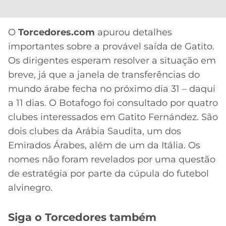
CASSINOS
ONLINE
LALIGA
2026
GRÊMIO
O
Torcedores.com
apurou detalhes
importantes sobre a provável saída de Gatito.
ATLÉTICO
Os dirigentes esperam resolver a situação em
MG
breve, já que a janela de transferências do
mundo árabe fecha no próximo dia 31 – daqui
CRUZEIRO
a 11 dias. O Botafogo foi consultado por quatro
clubes interessados em Gatito Fernández. São
dois clubes da Arábia Saudita, um dos
Emirados Árabes, além de um da Itália. Os
nomes não foram revelados por uma questão
de estratégia por parte da cúpula do futebol
alvinegro.
Siga o Torcedores também