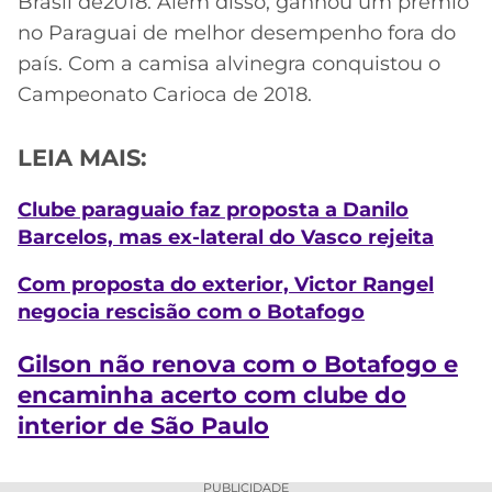
Brasil de2018. Além disso, ganhou um prêmio
no Paraguai de melhor desempenho fora do
país. Com a camisa alvinegra conquistou o
Campeonato Carioca de 2018.
LEIA MAIS:
Clube paraguaio faz proposta a Danilo
Barcelos, mas ex-lateral do Vasco rejeita
Com proposta do exterior, Victor Rangel
negocia rescisão com o Botafogo
Gilson não renova com o Botafogo e
encaminha acerto com clube do
interior de São Paulo
PUBLICIDADE