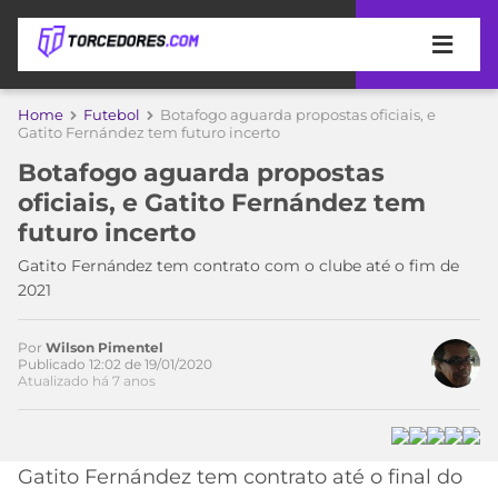
APOSTAS
Home
Futebol
Botafogo aguarda propostas oficiais, e
Gatito Fernández tem futuro incerto
ÚLTIMAS
DICAS
Botafogo aguarda propostas
DE
oficiais, e Gatito Fernández tem
APOSTA
COPA
futuro incerto
DO
MUNDO
MELHORES
Gatito Fernández tem contrato com o clube até o fim de
SITES
2021
DE
TIMES
APOSTAS
Por
Wilson Pimentel
2026
Publicado 12:02 de 19/01/2020
Atualizado há 7 anos
CAMPEONATOS
MEU
TIME
CÓDIGO
MÍDIA
PROMOCIONAL
BRASILEIRÃO
Acesse o perfil do autor
ESPORTIVA
BETBOOM
PALMEIRAS
SÉRIE
Gatito Fernández tem contrato até o final do
no Twitter
A