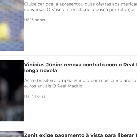
Clube carioca já apresentou duas ofertas aos mexica
conversas O Vasco intensificou a busca por reforços..
Há 13 horas
Vinicius Júnior renova contrato com o Real 
longa novela
Astro brasileiro amplia vínculo por mais cinco anos e
euros anuais O Real Madrid...
Há 14 horas
Zenit exige pagamento à vista para liberar