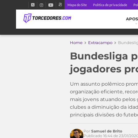
Mapa do Site
Política de privacidade
Pol
APOS
Home
Extracampo
Bundeslig
Acesse o perfil do autor
no Twitter
Bundesliga p
jogadores pro
Um assunto polêmico prome
organização eficiente, reco
mais jovens atuando pelos 
clubes a diminuição da ida
principais divisões do futeb
Por
Samuel de Brito
Publicado 16:44 de 23/01/202