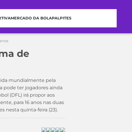
RTIVA
MERCADO DA BOLA
PALPITES
 anos
ima de
cida mundialmente pela
ga pode ter jogadores ainda
ol (DFL) irá propor aos
nte, para 16 anos nas duas
s nesta quinta-feira (23).