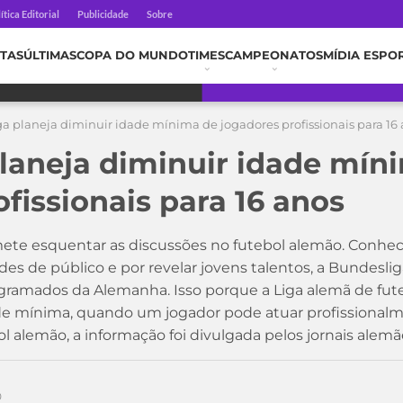
ítica Editorial
Publicidade
Sobre
TAS
ÚLTIMAS
COPA DO MUNDO
TIMES
CAMPEONATOS
MÍDIA ESPO
a planeja diminuir idade mínima de jogadores profissionais para 16
laneja diminuir idade mín
fissionais para 16 anos
te esquentar as discussões no futebol alemão. Conhe
rdes de público e por revelar jovens talentos, a Bundesli
gramados da Alemanha. Isso porque a Liga alemã de futeb
de mínima, quando um jogador pode atuar profissionalme
ol alemão, a informação foi divulgada pelos jornais alemãe
0