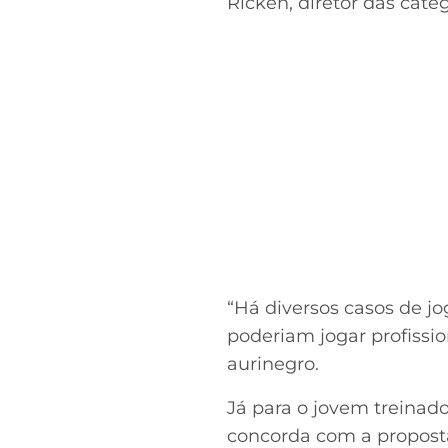
Ricken, diretor das cat
“Há diversos casos de j
poderiam jogar profissi
aurinegro.
Já para o jovem treinad
concorda com a proposta