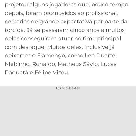
projetou alguns jogadores que, pouco tempo
MERCADO
CÓDIGO
CORINTHIANS
depois, foram promovidos ao profissional,
DA
DE
LIBERTADORES
cercados de grande expectativa por parte da
BOLA
INDICAÇÃO
SÃO
BET365
torcida. Já se passaram cinco anos e muitos
PAULO
COPA
deles conseguiram atuar no time principal
PALPITES
DO
CÓDIGO
BRASIL
com destaque. Muitos deles, inclusive já
SANTOS
BETANO
deixaram o Flamengo, como Léo Duarte,
PREMIER
Klebinho, Ronaldo, Matheus Sávio, Lucas
FLAMENGO
MELHORES
LEAGUE
Paquetá e Felipe Vizeu.
APPS
DE
FLUMINENSE
COPA
PUBLICIDADE
APOSTAS
SUL-
BOTAFOGO
AMERICANA
CASSINOS
ONLINE
VASCO
LIGA
DOS
MELHORES
CAMPEÕES
INTERNACIONAL