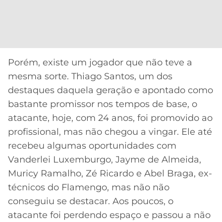
CASSINOS
ONLINE
LALIGA
2026
GRÊMIO
ATLÉTICO
MG
Porém, existe um jogador que não teve a
mesma sorte. Thiago Santos, um dos
CRUZEIRO
destaques daquela geração e apontado como
bastante promissor nos tempos de base, o
atacante, hoje, com 24 anos, foi promovido ao
profissional, mas não chegou a vingar. Ele até
recebeu algumas oportunidades com
Vanderlei Luxemburgo, Jayme de Almeida,
Muricy Ramalho, Zé Ricardo e Abel Braga, ex-
técnicos do Flamengo, mas não não
conseguiu se destacar. Aos poucos, o
atacante foi perdendo espaço e passou a não