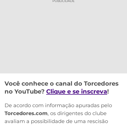
PUBLICIDADE
Você conhece o canal do Torcedores
no YouTube?
Clique e se inscreva
!
De acordo com informação apuradas pelo
Torcedores.com
, os dirigentes do clube
avaliam a possibilidade de uma rescisão