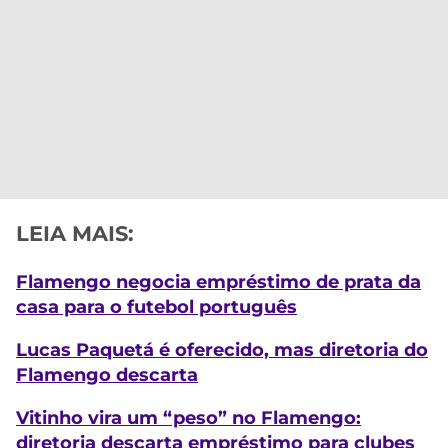
LEIA MAIS:
Flamengo negocia empréstimo de prata da
casa para o futebol português
Lucas Paquetá é oferecido, mas diretoria do
Flamengo descarta
Vitinho vira um “peso” no Flamengo:
diretoria descarta empréstimo para clubes