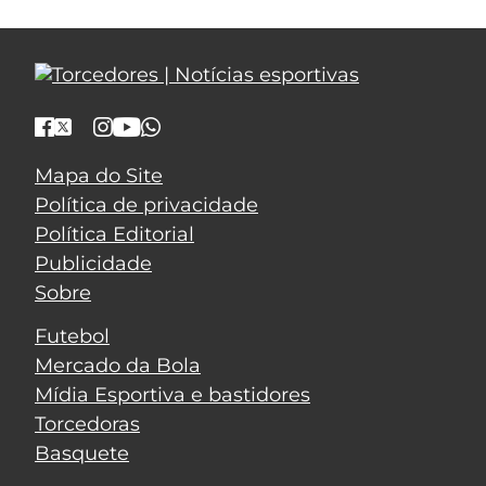
Mapa do Site
Política de privacidade
Política Editorial
Publicidade
Sobre
Futebol
Mercado da Bola
Mídia Esportiva e bastidores
Torcedoras
Basquete