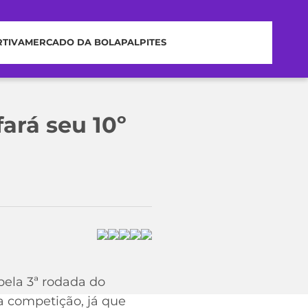
RTIVA
MERCADO DA BOLA
PALPITES
ará seu 10º
pela 3ª rodada do
a competição, já que