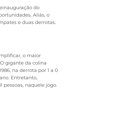
reinauguração do
ortunidades. Aliás, o
mpates e duas derrotas.
plificar, o maior
 O gigante da colina
986, na derrota por 1 a 0
ano. Entretanto,
l pessoas, naquele jogo.