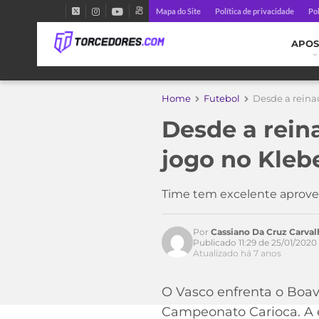
Mapa do Site
Política de privacidade
Pol
APOS
Home
Futebol
Desde a reina
Desde a rein
jogo no Kleb
Time tem excelente aprove
Por
Cassiano Da Cruz Carval
Publicado 11:29 de 25/01/2020
Atualizado há 7 anos
O Vasco enfrenta o Boavi
Campeonato Carioca. A e
Acesse o perfil do autor