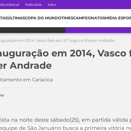
ítica Editorial
Publicidade
Sobre
TAS
ÚLTIMAS
COPA DO MUNDO
TIMES
CAMPEONATOS
MÍDIA ESPO
uguração em 2014, Vasco fará seu 10º jogo no Kleber Andrade
auguração em 2014, Vasco f
er Andrade
itamento em Cariacica
ho
sta na noite deste sábado(25), em partida válida 
quipe de São Januário busca a primeira vitória n