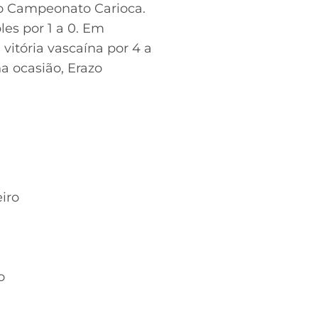
lo Campeonato Carioca.
les por 1 a 0. Em
vitória vascaína por 4 a
na ocasião, Erazo
iro
o