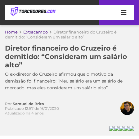
APOSTAS
Home
Extracampo
Diretor financeiro do Cruzeiro é
Acesse o perfil do autor
demitido: “Consideram um salário alto”
ÚLTIMAS
DICAS
no Twitter
Diretor financeiro do Cruzeiro é
DE
demitido: “Consideram um salário
APOSTA
COPA
alto”
DO
MUNDO
MELHORES
O ex-diretor do Cruzeiro afirmou que o motivo da
SITES
demissão foi financeiro: “Meu salário era um salário de
DE
mercado, mas eles consideram um salário alto”
TIMES
APOSTAS
2026
Por
Samuel de Brito
CAMPEONATOS
MEU
Publicado 12:57 de 16/01/2020
Atualizado há 4 anos
TIME
CÓDIGO
MÍDIA
PROMOCIONAL
BRASILEIRÃO
ESPORTIVA
BETBOOM
PALMEIRAS
SÉRIE
A