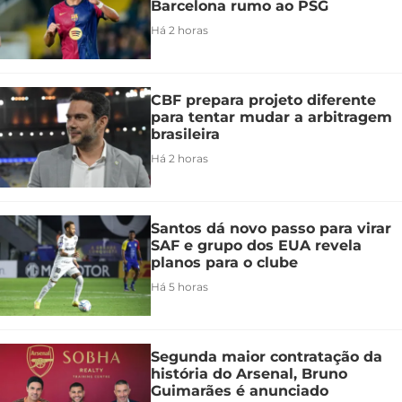
Barcelona rumo ao PSG
Há 2 horas
CBF prepara projeto diferente
para tentar mudar a arbitragem
brasileira
Há 2 horas
Santos dá novo passo para virar
SAF e grupo dos EUA revela
planos para o clube
Há 5 horas
Segunda maior contratação da
história do Arsenal, Bruno
Guimarães é anunciado