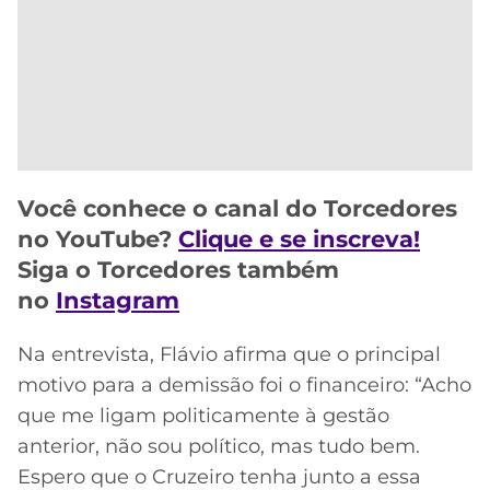
CASSINOS
ONLINE
LALIGA
2026
GRÊMIO
ATLÉTICO
MG
CRUZEIRO
Você conhece o canal do Torcedores
no YouTube?
Clique e se inscreva!
Siga o Torcedores também
no
Instagram
Na entrevista, Flávio afirma que o principal
motivo para a demissão foi o financeiro: “Acho
que me ligam politicamente à gestão
anterior, não sou político, mas tudo bem.
Espero que o Cruzeiro tenha junto a essa