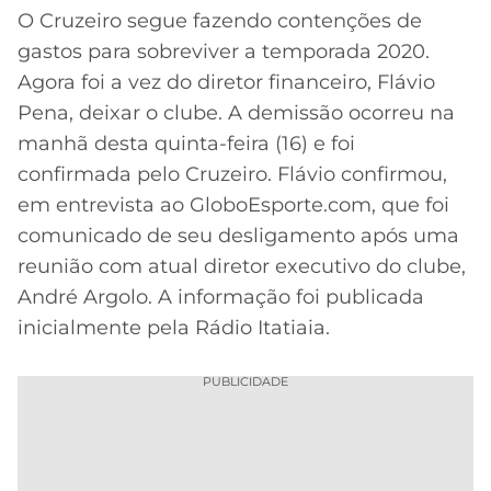
O Cruzeiro segue fazendo contenções de
MERCADO
CÓDIGO
CORINTHIANS
gastos para sobreviver a temporada 2020.
DA
DE
LIBERTADORES
Agora foi a vez do diretor financeiro, Flávio
BOLA
INDICAÇÃO
SÃO
BET365
Pena, deixar o clube. A demissão ocorreu na
PAULO
COPA
manhã desta quinta-feira (16) e foi
PALPITES
DO
CÓDIGO
BRASIL
confirmada pelo Cruzeiro. Flávio confirmou,
SANTOS
BETANO
em entrevista ao GloboEsporte.com, que foi
PREMIER
comunicado de seu desligamento após uma
FLAMENGO
MELHORES
LEAGUE
reunião com atual diretor executivo do clube,
APPS
André Argolo. A informação foi publicada
DE
FLUMINENSE
COPA
APOSTAS
inicialmente pela Rádio Itatiaia.
SUL-
BOTAFOGO
AMERICANA
CASSINOS
PUBLICIDADE
ONLINE
VASCO
LIGA
DOS
MELHORES
CAMPEÕES
INTERNACIONAL