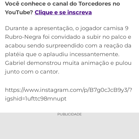
CASSINOS
Você conhece o canal do Torcedores no
ONLINE
LALIGA
YouTube?
Clique e se inscreva
2026
GRÊMIO
Durante a apresentação, o jogador camisa 9
ATLÉTICO
Rubro-Negra foi convidado a subir no palco e
MG
acabou sendo surpreendido com a reação da
platéia que o aplaudiu incessantemente.
CRUZEIRO
Gabriel demonstrou muita animação e pulou
junto com o cantor.
https://www.instagram.com/p/B7g0cJcB9y3/?
igshid=1ufttc98mnupt
PUBLICIDADE