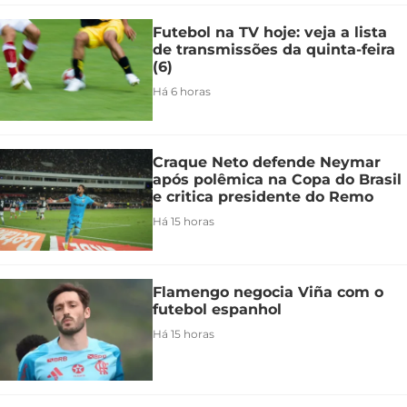
Futebol na TV hoje: veja a lista
de transmissões da quinta-feira
(6)
Há 6 horas
Craque Neto defende Neymar
após polêmica na Copa do Brasil
e critica presidente do Remo
Há 15 horas
Flamengo negocia Viña com o
futebol espanhol
Há 15 horas