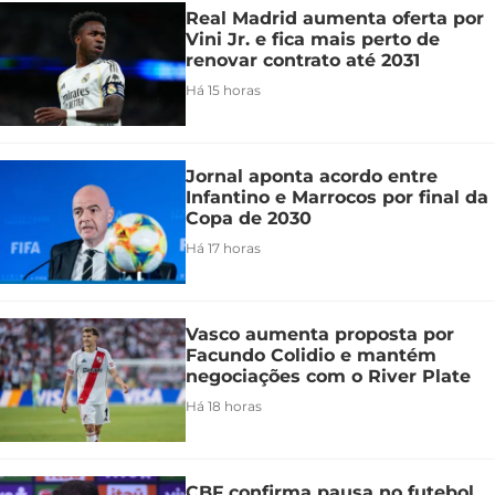
Real Madrid aumenta oferta por
Vini Jr. e fica mais perto de
renovar contrato até 2031
Há 15 horas
Jornal aponta acordo entre
Infantino e Marrocos por final da
Copa de 2030
Há 17 horas
Vasco aumenta proposta por
Facundo Colidio e mantém
negociações com o River Plate
Há 18 horas
CBF confirma pausa no futebol