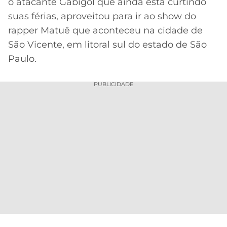
o atacante Gabigol que ainda está curtindo
suas férias, aproveitou para ir ao show do
MERCADO
CÓDIGO
CORINTHIANS
DA
DE
LIBERTADORES
rapper Matuê que aconteceu na cidade de
BOLA
INDICAÇÃO
SÃO
São Vicente, em litoral sul do estado de São
BET365
PAULO
COPA
Paulo.
PALPITES
DO
CÓDIGO
BRASIL
SANTOS
PUBLICIDADE
BETANO
PREMIER
FLAMENGO
MELHORES
LEAGUE
APPS
DE
FLUMINENSE
COPA
APOSTAS
SUL-
BOTAFOGO
AMERICANA
CASSINOS
ONLINE
VASCO
LIGA
DOS
MELHORES
CAMPEÕES
INTERNACIONAL