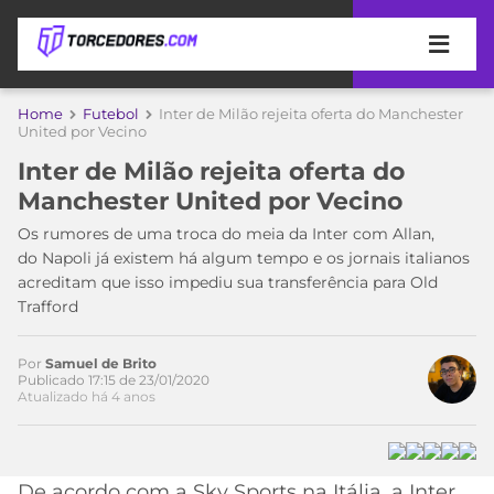
APOSTAS
Home
Futebol
Inter de Milão rejeita oferta do Manchester
Acesse o perfil do autor
United por Vecino
ÚLTIMAS
DICAS
no Twitter
Inter de Milão rejeita oferta do
DE
Manchester United por Vecino
APOSTA
COPA
Os rumores de uma troca do meia da Inter com Allan,
DO
do Napoli já existem há algum tempo e os jornais italianos
MUNDO
MELHORES
acreditam que isso impediu sua transferência para Old
SITES
Trafford
DE
TIMES
APOSTAS
2026
Por
Samuel de Brito
Publicado 17:15 de 23/01/2020
CAMPEONATOS
MEU
Atualizado há 4 anos
TIME
CÓDIGO
MÍDIA
PROMOCIONAL
BRASILEIRÃO
ESPORTIVA
BETBOOM
PALMEIRAS
SÉRIE
De acordo com a Sky Sports na Itália, a Inter
A