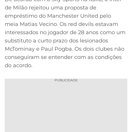
de Milão rejeitou uma proposta de
MERCADO
CÓDIGO
CORINTHIANS
empréstimo do Manchester United pelo
DA
DE
LIBERTADORES
BOLA
INDICAÇÃO
meia Matias Vecino. Os red devils estavam
SÃO
BET365
PAULO
COPA
interessados ​​no jogador de 28 anos como um
PALPITES
DO
substituto a curto prazo dos lesionados
CÓDIGO
BRASIL
SANTOS
McTominay e Paul Pogba. Os dois clubes não
BETANO
conseguiram se entender com as condições
PREMIER
FLAMENGO
do acordo.
MELHORES
LEAGUE
APPS
DE
FLUMINENSE
PUBLICIDADE
COPA
APOSTAS
SUL-
BOTAFOGO
AMERICANA
CASSINOS
ONLINE
VASCO
LIGA
DOS
MELHORES
CAMPEÕES
INTERNACIONAL