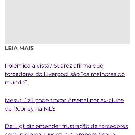
LEIA MAIS
Polêmica à vista? Suárez afirma que
torcedores do Liverpool são “os melhores do
mundo”
Mesut Özil pode trocar Arsenal por ex-clube
de Rooney na MLS
De Ligt diz entender frustração de torcedores
com início na Juventus: “Também ficaria