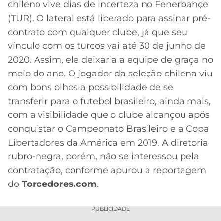
chileno vive dias de incerteza no Fenerbahçe
MERCADO
CÓDIGO
CORINTHIANS
(TUR). O lateral está liberado para assinar pré-
DA
DE
LIBERTADORES
contrato com qualquer clube, já que seu
BOLA
INDICAÇÃO
SÃO
vínculo com os turcos vai até 30 de junho de
BET365
PAULO
COPA
2020. Assim, ele deixaria a equipe de graça no
PALPITES
DO
meio do ano. O jogador da seleção chilena viu
CÓDIGO
BRASIL
SANTOS
BETANO
com bons olhos a possibilidade de se
transferir para o futebol brasileiro, ainda mais,
PREMIER
FLAMENGO
MELHORES
LEAGUE
com a visibilidade que o clube alcançou após
APPS
conquistar o Campeonato Brasileiro e a Copa
DE
FLUMINENSE
COPA
Libertadores da América em 2019. A diretoria
APOSTAS
SUL-
rubro-negra, porém, não se interessou pela
BOTAFOGO
AMERICANA
contratação, conforme apurou a reportagem
CASSINOS
do
Torcedores.com
ONLINE
.
VASCO
LIGA
DOS
PUBLICIDADE
MELHORES
CAMPEÕES
INTERNACIONAL