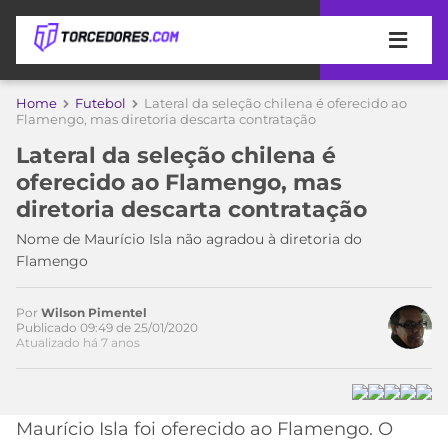
APOSTAS
Home
Futebol
Lateral da seleção chilena é oferecido ao
Flamengo, mas diretoria descarta contratação
ÚLTIMAS
DICAS
Lateral da seleção chilena é
DE
oferecido ao Flamengo, mas
APOSTA
COPA
diretoria descarta contratação
DO
MUNDO
MELHORES
Nome de Maurício Isla não agradou à diretoria do
SITES
Flamengo
DE
TIMES
APOSTAS
Por
Wilson Pimentel
2026
Publicado 09:49 de 25/01/2020
Atualizado há 7 anos
CAMPEONATOS
MEU
TIME
CÓDIGO
MÍDIA
PROMOCIONAL
BRASILEIRÃO
Acesse o perfil do autor
ESPORTIVA
BETBOOM
PALMEIRAS
SÉRIE
Maurício Isla foi oferecido ao Flamengo. O
no Twitter
A