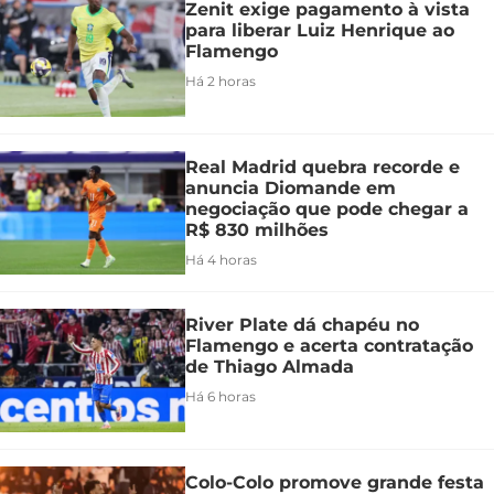
Zenit exige pagamento à vista
para liberar Luiz Henrique ao
Flamengo
Há 2 horas
Real Madrid quebra recorde e
anuncia Diomande em
negociação que pode chegar a
R$ 830 milhões
Há 4 horas
River Plate dá chapéu no
Flamengo e acerta contratação
de Thiago Almada
Há 6 horas
Colo-Colo promove grande festa