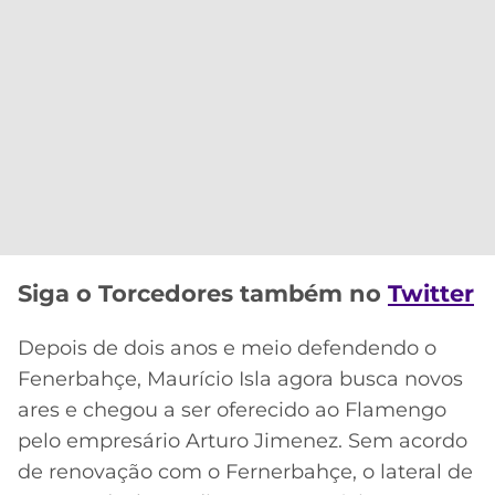
CASSINOS
ONLINE
LALIGA
2026
GRÊMIO
ATLÉTICO
MG
CRUZEIRO
Siga o Torcedores também no
Twitter
Depois de dois anos e meio defendendo o
Fenerbahçe, Maurício Isla agora busca novos
ares e chegou a ser oferecido ao Flamengo
pelo empresário Arturo Jimenez. Sem acordo
de renovação com o Fernerbahçe, o lateral de