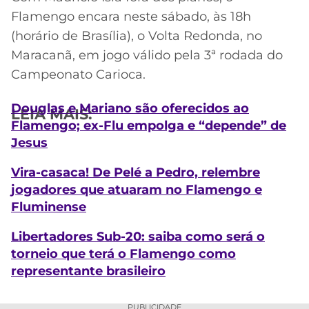
Flamengo encara neste sábado, às 18h
(horário de Brasília), o Volta Redonda, no
Maracanã, em jogo válido pela 3ª rodada do
Campeonato Carioca.
Douglas e Mariano são oferecidos ao
LEIA MAIS:
Flamengo; ex-Flu empolga e “depende” de
Jesus
Vira-casaca! De Pelé a Pedro, relembre
jogadores que atuaram no Flamengo e
Fluminense
Libertadores Sub-20: saiba como será o
torneio que terá o Flamengo como
representante brasileiro
PUBLICIDADE