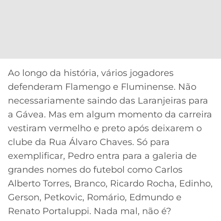
CASSINOS
ONLINE
LALIGA
2026
GRÊMIO
ATLÉTICO
MG
Ao longo da história, vários jogadores
defenderam Flamengo e Fluminense. Não
CRUZEIRO
necessariamente saindo das Laranjeiras para
a Gávea. Mas em algum momento da carreira
vestiram vermelho e preto após deixarem o
clube da Rua Álvaro Chaves. Só para
exemplificar, Pedro entra para a galeria de
grandes nomes do futebol como Carlos
Alberto Torres, Branco, Ricardo Rocha, Edinho,
Gerson, Petkovic, Romário, Edmundo e
Renato Portaluppi. Nada mal, não é?