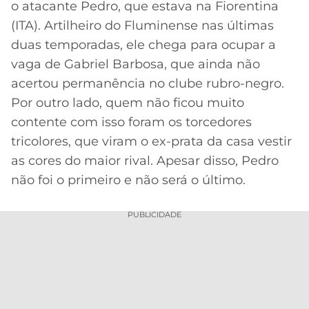
o atacante Pedro, que estava na Fiorentina
MERCADO
CÓDIGO
CORINTHIANS
(ITA). Artilheiro do Fluminense nas últimas
DA
DE
LIBERTADORES
duas temporadas, ele chega para ocupar a
BOLA
INDICAÇÃO
SÃO
vaga de Gabriel Barbosa, que ainda não
BET365
PAULO
COPA
acertou permanência no clube rubro-negro.
PALPITES
DO
Por outro lado, quem não ficou muito
CÓDIGO
BRASIL
SANTOS
BETANO
contente com isso foram os torcedores
tricolores, que viram o ex-prata da casa vestir
PREMIER
FLAMENGO
MELHORES
LEAGUE
as cores do maior rival. Apesar disso, Pedro
APPS
não foi o primeiro e não será o último.
DE
FLUMINENSE
COPA
APOSTAS
SUL-
PUBLICIDADE
BOTAFOGO
AMERICANA
CASSINOS
ONLINE
VASCO
LIGA
DOS
MELHORES
CAMPEÕES
INTERNACIONAL