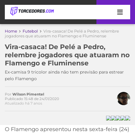
APOSTAS
Home
Futebol
Vira-casaca! De Pelé a Pedro, relembre
jogadores que atuaram no Flamengo e Fluminense
ÚLTIMAS
DICAS
Vira-casaca! De Pelé a Pedro,
DE
relembre jogadores que atuaram no
APOSTA
COPA
Flamengo e Fluminense
DO
MUNDO
MELHORES
Ex-camisa 9 tricolor ainda não tem previsão para estrear
SITES
pelo Flamengo
DE
TIMES
APOSTAS
Por
Wilson Pimentel
2026
Publicado 15:48 de 24/01/2020
Atualizado há 7 anos
CAMPEONATOS
MEU
TIME
CÓDIGO
MÍDIA
PROMOCIONAL
BRASILEIRÃO
Acesse o perfil do autor
ESPORTIVA
BETBOOM
PALMEIRAS
SÉRIE
O Flamengo apresentou nesta sexta-feira (24)
no Twitter
A