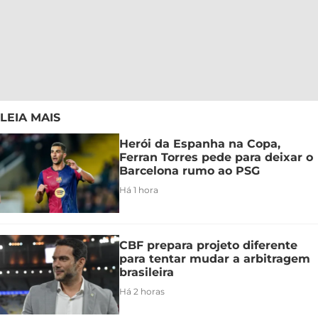
LEIA MAIS
Herói da Espanha na Copa,
Ferran Torres pede para deixar o
Barcelona rumo ao PSG
Há 1 hora
CBF prepara projeto diferente
para tentar mudar a arbitragem
brasileira
Há 2 horas