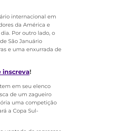
ário internacional em
adores da América e
a. Por outro lado, o
 de São Januário
oras e uma enxurrada de
e inscreva
!
e tem em seu elenco
usca de um zagueiro
istória uma competição
rá a Copa Sul-