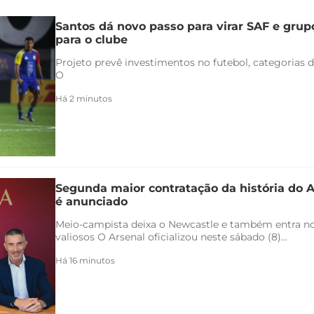
Santos dá novo passo para virar SAF e grup
para o clube
Projeto prevê investimentos no futebol, categorias d
O
Há 2 minutos
Segunda maior contratação da história do 
é anunciado
Meio-campista deixa o Newcastle e também entra no 
valiosos O Arsenal oficializou neste sábado (8)...
Há 16 minutos