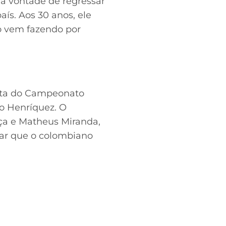
 a vontade de regressar
aís. Aos 30 anos, ele
o vem fazendo por
puta do Campeonato
do Henríquez. O
aça e Matheus Miranda,
rar que o colombiano