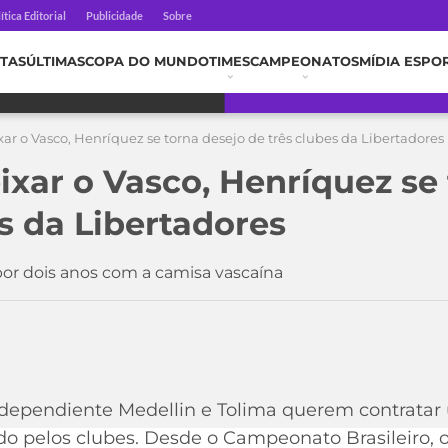
ítica Editorial
Publicidade
Sobre
TAS
ÚLTIMAS
COPA DO MUNDO
TIMES
CAMPEONATOS
MÍDIA ESPO
xar o Vasco, Henríquez se torna desejo de três clubes da Libertadores
ixar o Vasco, Henríquez se
s da Libertadores
or dois anos com a camisa vascaína
Independiente Medellin e Tolima querem contratar
do pelos clubes. Desde o Campeonato Brasileiro, 