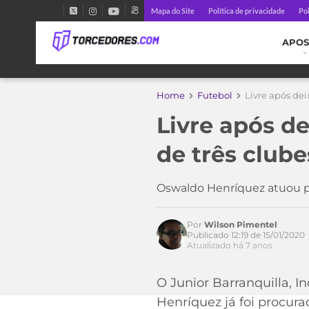
Mapa do Site
Política de privacidade
Pol
APOS
Home
Futebol
Livre após dei
Livre após de
de três clube
Oswaldo Henríquez atuou p
Por
Wilson Pimentel
Publicado 12:19 de 15/01/2020
Acesse o perfil do autor
Atualizado há 7 anos
no Twitter
O Junior Barranquilla, 
Henríquez já foi procura