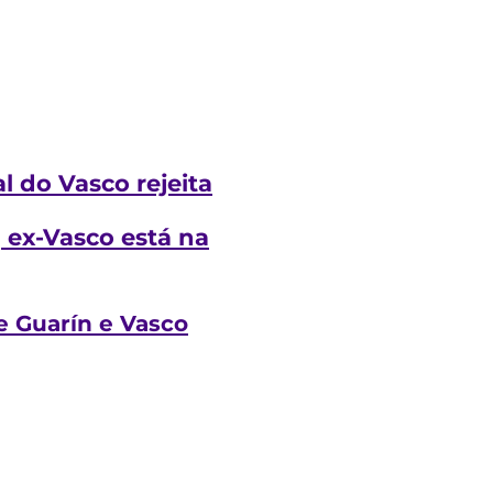
l do Vasco rejeita
 ex-Vasco está na
e Guarín e Vasco