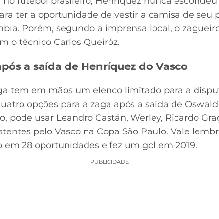
r no futebol brasileiro, Henríquez nunca escondeu
ra ter a oportunidade de vestir a camisa de seu p
bia. Porém, segundo a imprensa local, o zagueir
 o técnico Carlos Queiróz.
após a saída de Henríquez do Vasco
raga tem em mãos um elenco limitado para a dis
quatro opções para a zaga após a saída de Oswal
o, pode usar Leandro Castán, Werley, Ricardo Gr
stentes pelo Vasco na Copa São Paulo. Vale lemb
o em 28 oportunidades e fez um gol em 2019.
PUBLICIDADE