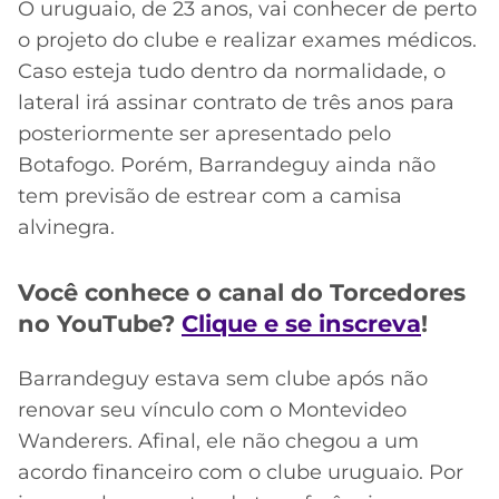
CASSINOS
O uruguaio, de 23 anos, vai conhecer de perto
ONLINE
LALIGA
o projeto do clube e realizar exames médicos.
2026
GRÊMIO
Caso esteja tudo dentro da normalidade, o
lateral irá assinar contrato de três anos para
ATLÉTICO
posteriormente ser apresentado pelo
MG
Botafogo. Porém, Barrandeguy ainda não
tem previsão de estrear com a camisa
CRUZEIRO
alvinegra.
Você conhece o canal do Torcedores
no YouTube?
Clique e se inscreva
!
Barrandeguy estava sem clube após não
renovar seu vínculo com o Montevideo
Wanderers. Afinal, ele não chegou a um
acordo financeiro com o clube uruguaio. Por