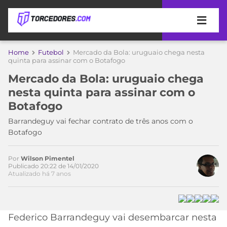
APOSTAS
Home
Futebol
Mercado da Bola: uruguaio chega nesta
quinta para assinar com o Botafogo
ÚLTIMAS
DICAS
Mercado da Bola: uruguaio chega
DE
nesta quinta para assinar com o
APOSTA
COPA
Botafogo
DO
MUNDO
MELHORES
Barrandeguy vai fechar contrato de três anos com o
SITES
Botafogo
DE
TIMES
APOSTAS
Por
Wilson Pimentel
2026
Publicado 20:22 de 14/01/2020
Atualizado há 7 anos
CAMPEONATOS
MEU
TIME
CÓDIGO
MÍDIA
PROMOCIONAL
BRASILEIRÃO
Acesse o perfil do autor
ESPORTIVA
BETBOOM
PALMEIRAS
SÉRIE
Federico Barrandeguy vai desembarcar nesta
no Twitter
A