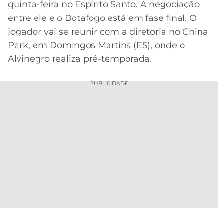
quinta-feira no Espírito Santo. A negociação
MERCADO
CÓDIGO
CORINTHIANS
entre ele e o Botafogo está em fase final. O
DA
DE
LIBERTADORES
jogador vai se reunir com a diretoria no China
BOLA
INDICAÇÃO
SÃO
Park, em Domingos Martins (ES), onde o
BET365
PAULO
COPA
Alvinegro realiza pré-temporada.
PALPITES
DO
CÓDIGO
BRASIL
SANTOS
PUBLICIDADE
BETANO
PREMIER
FLAMENGO
MELHORES
LEAGUE
APPS
DE
FLUMINENSE
COPA
APOSTAS
SUL-
BOTAFOGO
AMERICANA
CASSINOS
ONLINE
VASCO
LIGA
DOS
MELHORES
CAMPEÕES
INTERNACIONAL