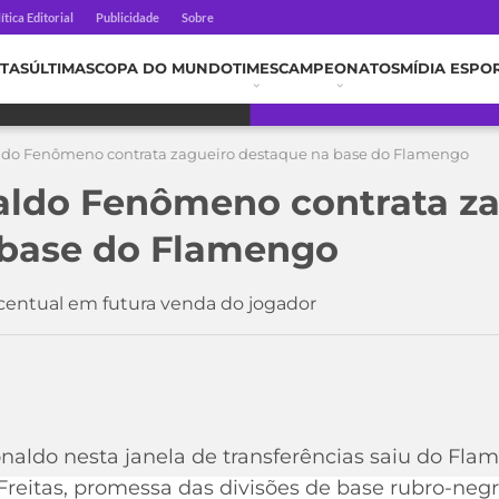
ítica Editorial
Publicidade
Sobre
TAS
ÚLTIMAS
COPA DO MUNDO
TIMES
CAMPEONATOS
MÍDIA ESPO
ldo Fenômeno contrata zagueiro destaque na base do Flamengo
aldo Fenômeno contrata za
 base do Flamengo
rcentual em futura venda do jogador
naldo nesta janela de transferências saiu do Flam
reitas, promessa das divisões de base rubro-negr