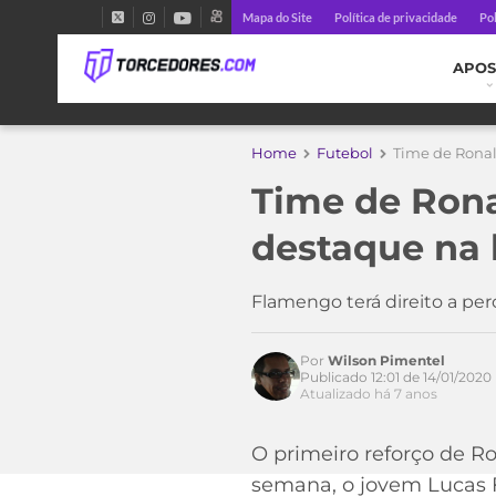
Mapa do Site
Política de privacidade
Pol
APOS
Home
Futebol
Time de Rona
Time de Ron
destaque na
Flamengo terá direito a pe
Por
Wilson Pimentel
Publicado 12:01 de 14/01/2020
Acesse o perfil do autor
Atualizado há 7 anos
no Twitter
O primeiro reforço de Ro
semana, o jovem Lucas F