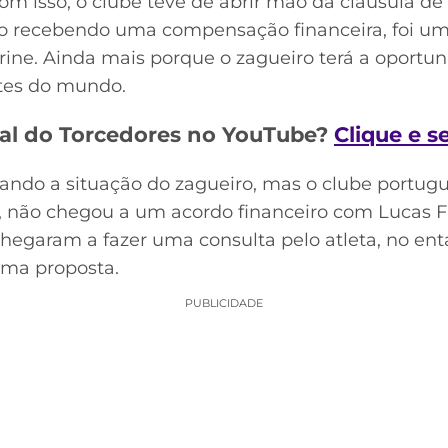
m isso, o clube teve de abrir mão da cláusula de
o recebendo uma compensação financeira, foi um
trine. Ainda mais porque o zagueiro terá a oport
ntes do mundo.
al do Torcedores no YouTube?
Clique e s
ando a situação do zagueiro, mas o clube portugu
 não chegou a um acordo financeiro com Lucas Frei
 chegaram a fazer uma consulta pelo atleta, no en
uma proposta.
PUBLICIDADE