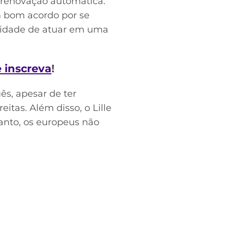
 renovação automática.
 bom acordo por se
unidade de atuar em uma
e inscreva
!
ês, apesar de ter
tas. Além disso, o Lille
tanto, os europeus não