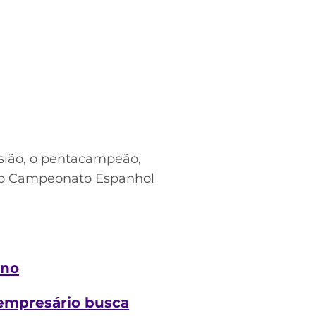
sião, o pentacampeão,
 do Campeonato Espanhol
ino
; empresário busca