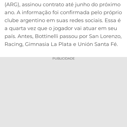
(ARG), assinou contrato até junho do próximo
MERCADO
CÓDIGO
CORINTHIANS
ano. A informação foi confirmada pelo próprio
DA
DE
LIBERTADORES
clube argentino em suas redes sociais. Essa é
BOLA
INDICAÇÃO
SÃO
BET365
a quarta vez que o jogador vai atuar em seu
PAULO
COPA
país. Antes, Bottinelli passou por San Lorenzo,
PALPITES
DO
CÓDIGO
BRASIL
Racing, Gimnasia La Plata e Unión Santa Fé.
SANTOS
BETANO
PREMIER
PUBLICIDADE
FLAMENGO
MELHORES
LEAGUE
APPS
DE
FLUMINENSE
COPA
APOSTAS
SUL-
BOTAFOGO
AMERICANA
CASSINOS
ONLINE
VASCO
LIGA
DOS
MELHORES
CAMPEÕES
INTERNACIONAL