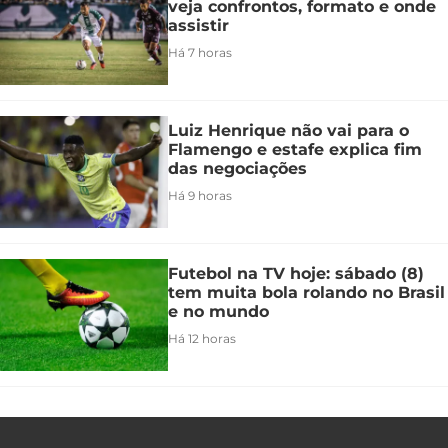
veja confrontos, formato e onde
assistir
Há 7 horas
Luiz Henrique não vai para o
Flamengo e estafe explica fim
das negociações
Há 9 horas
Futebol na TV hoje: sábado (8)
tem muita bola rolando no Brasil
e no mundo
Há 12 horas