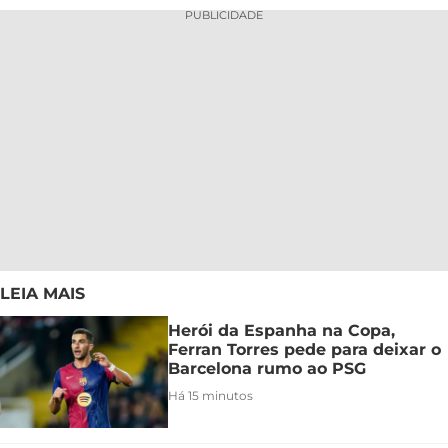
PUBLICIDADE
LEIA MAIS
Herói da Espanha na Copa,
Ferran Torres pede para deixar o
Barcelona rumo ao PSG
Há 15 minutos