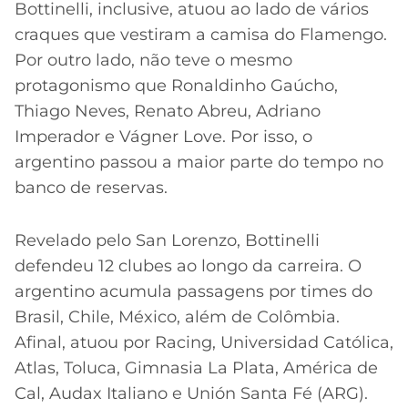
Bottinelli, inclusive, atuou ao lado de vários
craques que vestiram a camisa do Flamengo.
Por outro lado, não teve o mesmo
protagonismo que Ronaldinho Gaúcho,
Thiago Neves, Renato Abreu, Adriano
Imperador e Vágner Love. Por isso, o
argentino passou a maior parte do tempo no
banco de reservas.
Revelado pelo San Lorenzo, Bottinelli
defendeu 12 clubes ao longo da carreira. O
argentino acumula passagens por times do
Brasil, Chile, México, além de Colômbia.
Afinal, atuou por Racing, Universidad Católica,
Atlas, Toluca, Gimnasia La Plata, América de
Cal, Audax Italiano e Unión Santa Fé (ARG).