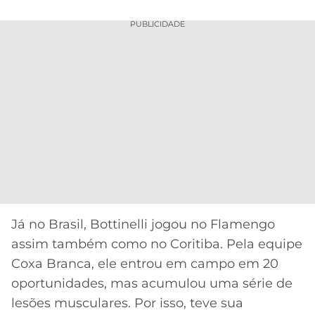
PUBLICIDADE
Já no Brasil, Bottinelli jogou no Flamengo
assim também como no Coritiba. Pela equipe
Coxa Branca, ele entrou em campo em 20
oportunidades, mas acumulou uma série de
lesões musculares. Por isso, teve sua