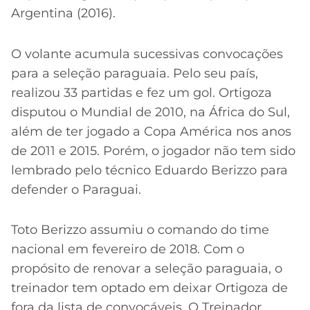
Argentina (2016).
O volante acumula sucessivas convocações
para a seleção paraguaia. Pelo seu país,
realizou 33 partidas e fez um gol. Ortigoza
disputou o Mundial de 2010, na África do Sul,
além de ter jogado a Copa América nos anos
de 2011 e 2015. Porém, o jogador não tem sido
lembrado pelo técnico Eduardo Berizzo para
defender o Paraguai.
Toto Berizzo assumiu o comando do time
nacional em fevereiro de 2018. Com o
propósito de renovar a seleção paraguaia, o
treinador tem optado em deixar Ortigoza de
fora da lista de convocáveis. O Treinador,