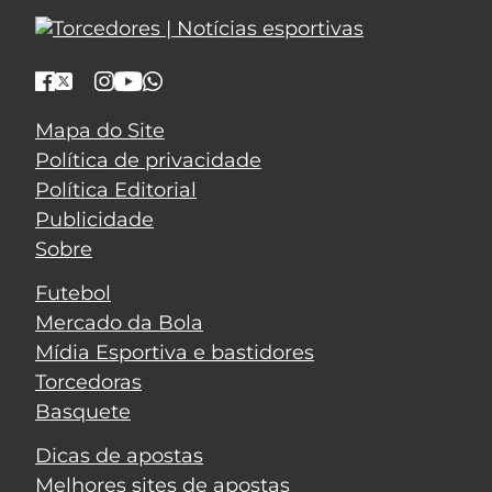
Mapa do Site
Política de privacidade
Política Editorial
Publicidade
Sobre
Futebol
Mercado da Bola
Mídia Esportiva e bastidores
Torcedoras
Basquete
Dicas de apostas
Melhores sites de apostas