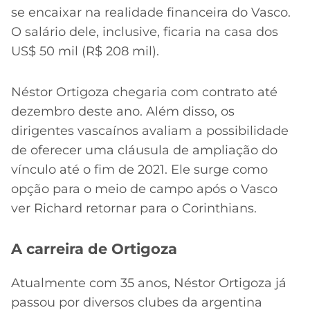
se encaixar na realidade financeira do Vasco.
O salário dele, inclusive, ficaria na casa dos
US$ 50 mil (R$ 208 mil).
Néstor Ortigoza chegaria com contrato até
dezembro deste ano. Além disso, os
dirigentes vascaínos avaliam a possibilidade
de oferecer uma cláusula de ampliação do
vínculo até o fim de 2021. Ele surge como
opção para o meio de campo após o Vasco
ver Richard retornar para o Corinthians.
A carreira de Ortigoza
Atualmente com 35 anos, Néstor Ortigoza já
passou por diversos clubes da argentina