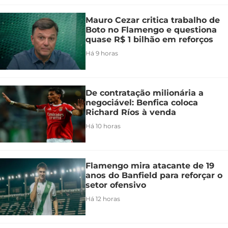
Mauro Cezar critica trabalho de
Boto no Flamengo e questiona
quase R$ 1 bilhão em reforços
Há 9 horas
De contratação milionária a
negociável: Benfica coloca
Richard Ríos à venda
Há 10 horas
Flamengo mira atacante de 19
anos do Banfield para reforçar o
setor ofensivo
Há 12 horas