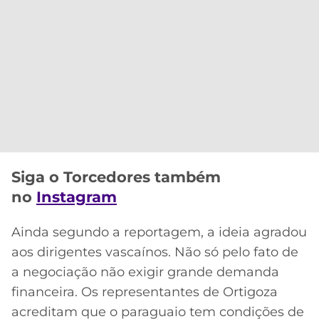
Siga o Torcedores também
no
Instagram
Ainda segundo a reportagem, a ideia agradou
aos dirigentes vascaínos. Não só pelo fato de
a negociação não exigir grande demanda
financeira. Os representantes de Ortigoza
acreditam que o paraguaio tem condições de