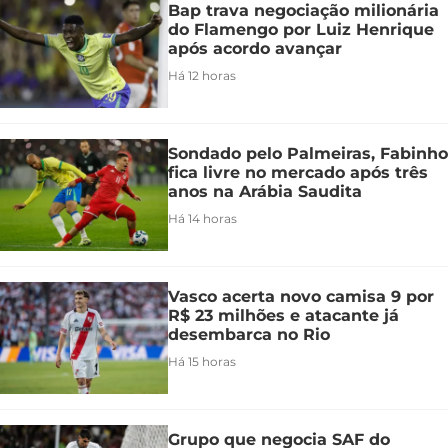
Bap trava negociação milionária
do Flamengo por Luiz Henrique
após acordo avançar
Há 12 horas
Sondado pelo Palmeiras, Fabinho
fica livre no mercado após três
anos na Arábia Saudita
Há 14 horas
Vasco acerta novo camisa 9 por
R$ 23 milhões e atacante já
desembarca no Rio
Há 15 horas
Grupo que negocia SAF do