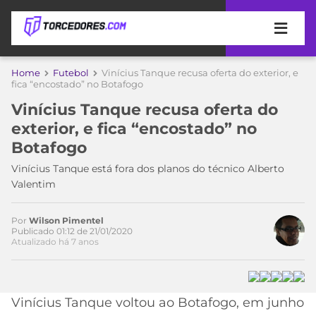
APOSTAS
Home
Futebol
Vinícius Tanque recusa oferta do exterior, e
fica “encostado” no Botafogo
ÚLTIMAS
DICAS
Vinícius Tanque recusa oferta do
DE
exterior, e fica “encostado” no
APOSTA
COPA
Botafogo
DO
MUNDO
MELHORES
Vinícius Tanque está fora dos planos do técnico Alberto
SITES
Valentim
DE
TIMES
APOSTAS
Por
Wilson Pimentel
2026
Publicado 01:12 de 21/01/2020
Atualizado há 7 anos
CAMPEONATOS
MEU
TIME
CÓDIGO
MÍDIA
PROMOCIONAL
BRASILEIRÃO
Acesse o perfil do autor
ESPORTIVA
BETBOOM
PALMEIRAS
SÉRIE
Vinícius Tanque voltou ao Botafogo, em junho
no Twitter
A