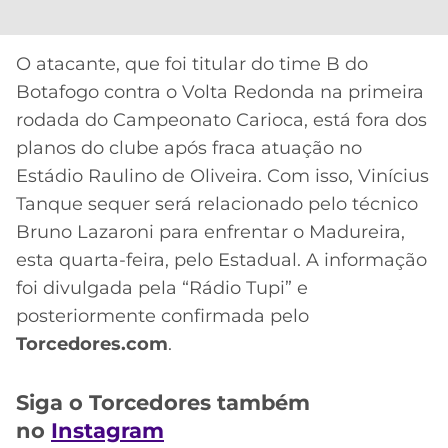
CASSINOS
ONLINE
LALIGA
2026
GRÊMIO
O atacante, que foi titular do time B do
Botafogo contra o Volta Redonda na primeira
ATLÉTICO
rodada do Campeonato Carioca, está fora dos
MG
planos do clube após fraca atuação no
Estádio Raulino de Oliveira. Com isso, Vinícius
CRUZEIRO
Tanque sequer será relacionado pelo técnico
Bruno Lazaroni para enfrentar o Madureira,
esta quarta-feira, pelo Estadual. A informação
foi divulgada pela “Rádio Tupi” e
posteriormente confirmada pelo
Torcedores.com
.
Siga o Torcedores também
no
Instagram