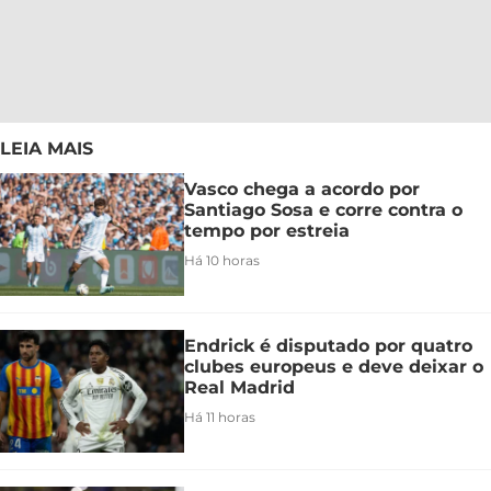
LEIA MAIS
Vasco chega a acordo por
Santiago Sosa e corre contra o
tempo por estreia
Há 10 horas
Endrick é disputado por quatro
clubes europeus e deve deixar o
Real Madrid
Há 11 horas