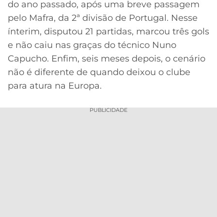
do ano passado, após uma breve passagem
MERCADO
CÓDIGO
CORINTHIANS
pelo Mafra, da 2ª divisão de Portugal. Nesse
DA
DE
LIBERTADORES
ínterim, disputou 21 partidas, marcou três gols
BOLA
INDICAÇÃO
SÃO
e não caiu nas graças do técnico Nuno
BET365
PAULO
COPA
Capucho. Enfim, seis meses depois, o cenário
PALPITES
DO
não é diferente de quando deixou o clube
CÓDIGO
BRASIL
SANTOS
BETANO
para atura na Europa.
PREMIER
FLAMENGO
MELHORES
LEAGUE
PUBLICIDADE
APPS
DE
FLUMINENSE
COPA
APOSTAS
SUL-
BOTAFOGO
AMERICANA
CASSINOS
ONLINE
VASCO
LIGA
DOS
MELHORES
CAMPEÕES
INTERNACIONAL