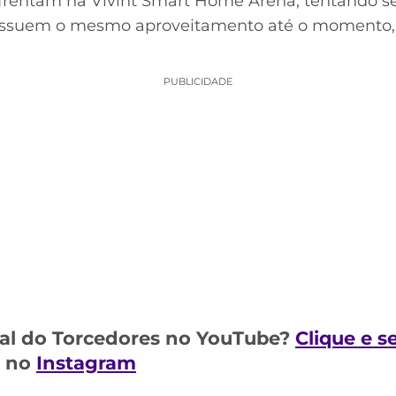
nfrentam na Vivint Smart Home Arena, tentando 
ssuem o mesmo aproveitamento até o momento, sã
PUBLICIDADE
al do Torcedores no YouTube?
Clique e s
m no
Instagram