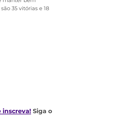
se manter bem
o 35 vitórias e 18
e inscreva!
Siga o