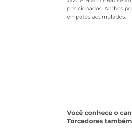
Jazz e Miami Heat se e
posicionados. Ambos po
empates acumulados.
Você conhece o can
Torcedores també