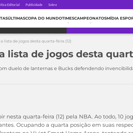
ítica Editorial
Publicidade
Sobre
TAS
ÚLTIMAS
COPA DO MUNDO
TIMES
CAMPEONATOS
MÍDIA ESPO
a lista de jogos desta quarta-feira (12)
a lista de jogos desta quarta
com duelo de lanternas e Bucks defendendo invencibilid
ubir nesta quarta-feira (12) pela NBA. Ao todo, 10
antes. Ocupando a quarta posição em suas respec