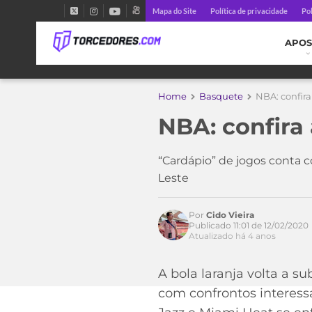
Mapa do Site
Política de privacidade
Pol
APOS
Home
Basquete
NBA: confira 
NBA: confira 
“Cardápio” de jogos conta 
Leste
Por
Cido Vieira
Publicado 11:01 de 12/02/2020
Atualizado há 4 anos
A bola laranja volta a s
Acesse o perfil do autor
no Twitter
com confrontos interess