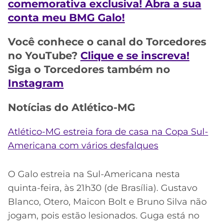
CASSINOS
comemorativa exclusiva! Abra a sua
ONLINE
conta meu BMG Galo!
LALIGA
2026
GRÊMIO
Você conhece o canal do Torcedores
ATLÉTICO
no YouTube?
Clique e se inscreva!
MG
Siga o Torcedores também no
Instagram
CRUZEIRO
Notícias do Atlético-MG
Atlético-MG estreia fora de casa na Copa Sul-
Americana com vários desfalques
O Galo estreia na Sul-Americana nesta
quinta-feira, às 21h30 (de Brasília). Gustavo
Blanco, Otero, Maicon Bolt e Bruno Silva não
jogam, pois estão lesionados. Guga está no