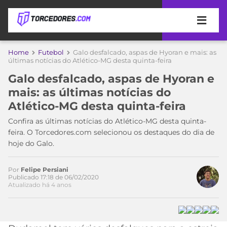
APOSTAS
Home
Futebol
Galo desfalcado, aspas de Hyoran e mais: as
Acesse o perfil do autor
últimas notícias do Atlético-MG desta quinta-feira
ÚLTIMAS
DICAS
no Twitter
Galo desfalcado, aspas de Hyoran e
DE
mais: as últimas notícias do
APOSTA
COPA
Atlético-MG desta quinta-feira
DO
MUNDO
MELHORES
Confira as últimas notícias do Atlético-MG desta quinta-
SITES
feira. O Torcedores.com selecionou os destaques do dia de
DE
hoje do Galo.
TIMES
APOSTAS
2026
Por
Felipe Persiani
CAMPEONATOS
MEU
Publicado 17:18 de 06/02/2020
Atualizado há 4 anos
TIME
CÓDIGO
MÍDIA
PROMOCIONAL
BRASILEIRÃO
ESPORTIVA
BETBOOM
PALMEIRAS
SÉRIE
A