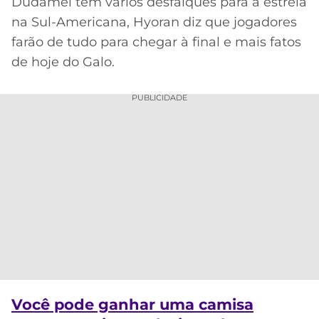
Dudamel tem vários desfalques para a estreia
na Sul-Americana, Hyoran diz que jogadores
MERCADO
CÓDIGO
CORINTHIANS
DA
DE
LIBERTADORES
farão de tudo para chegar à final e mais fatos
BOLA
INDICAÇÃO
de hoje do Galo.
SÃO
BET365
PAULO
COPA
PALPITES
DO
PUBLICIDADE
CÓDIGO
BRASIL
SANTOS
BETANO
PREMIER
FLAMENGO
MELHORES
LEAGUE
APPS
DE
FLUMINENSE
COPA
APOSTAS
SUL-
BOTAFOGO
AMERICANA
CASSINOS
ONLINE
VASCO
LIGA
DOS
Você pode ganhar uma camisa
MELHORES
CAMPEÕES
INTERNACIONAL