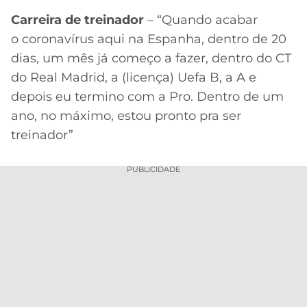
Carreira de treinador
– “Quando acabar
o
coronavírus
aqui na Espanha, dentro de 20
dias, um mês já começo a fazer, dentro do CT
do Real Madrid, a (licença) Uefa B, a
A
e
depois eu termino com a Pro. Dentro de um
ano, no máximo, estou pronto pra ser
treinador”
PUBLICIDADE