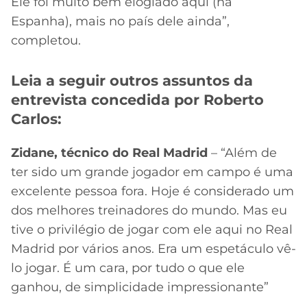
Ele foi muito bem elogiado aqui (na
Espanha), mais no país dele ainda”,
completou.
Leia a seguir outros assuntos da
entrevista concedida por Roberto
Carlos:
Zidane, técnico do Real Madrid
– “Além de
ter sido um grande jogador em campo é uma
excelente pessoa fora. Hoje é considerado um
dos melhores treinadores do mundo. Mas eu
tive o privilégio de jogar com ele aqui no Real
Madrid por vários anos. Era um espetáculo vê-
lo jogar. É um cara, por tudo o que ele
ganhou, de simplicidade impressionante”