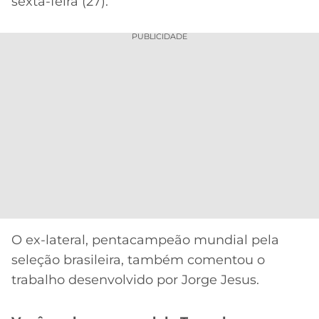
sexta-feira (27).
CASSINOS
ONLINE
LALIGA
2026
GRÊMIO
PUBLICIDADE
ATLÉTICO
MG
CRUZEIRO
O ex-lateral, pentacampeão mundial pela
seleção brasileira, também comentou o
trabalho desenvolvido por Jorge Jesus.