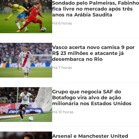
Sondado pelo Palmeiras, Fabinho
fica livre no mercado após três
anos na Arábia Saudita
Há 6 horas
Vasco acerta novo camisa 9 por
R$ 23 milhões e atacante já
desembarca no Rio
Há 7 horas
Grupo que negocia SAF do
Botafogo vira alvo de ação
milionária nos Estados Unidos
Há 10 horas
Arsenal e Manchester United