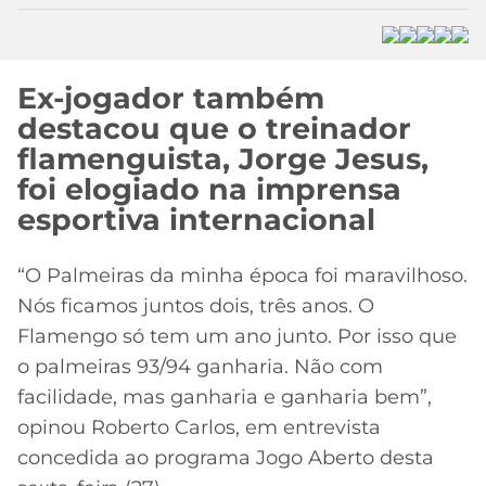
MERCADO
CÓDIGO
CORINTHIANS
DA
DE
LIBERTADORES
BOLA
INDICAÇÃO
Ex-jogador também
SÃO
BET365
PAULO
COPA
destacou que o treinador
PALPITES
DO
flamenguista, Jorge Jesus,
CÓDIGO
BRASIL
SANTOS
foi elogiado na imprensa
BETANO
esportiva internacional
PREMIER
FLAMENGO
MELHORES
LEAGUE
APPS
“O Palmeiras da minha época foi maravilhoso.
DE
FLUMINENSE
Nós ficamos juntos dois, três anos. O
COPA
APOSTAS
SUL-
Flamengo só tem um ano junto. Por isso que
BOTAFOGO
AMERICANA
o palmeiras 93/94 ganharia. Não com
CASSINOS
facilidade, mas ganharia e ganharia bem”,
ONLINE
VASCO
LIGA
opinou Roberto Carlos, em entrevista
DOS
concedida ao programa Jogo Aberto desta
MELHORES
CAMPEÕES
INTERNACIONAL