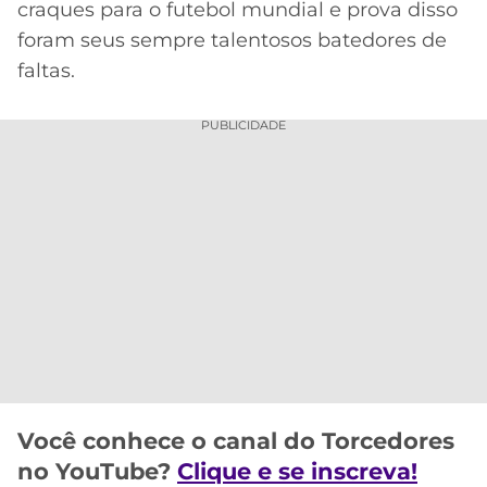
craques para o futebol mundial e prova disso
MERCADO
CÓDIGO
CORINTHIANS
foram seus sempre talentosos batedores de
DA
DE
LIBERTADORES
faltas.
BOLA
INDICAÇÃO
SÃO
BET365
PAULO
COPA
PUBLICIDADE
PALPITES
DO
CÓDIGO
BRASIL
SANTOS
BETANO
PREMIER
FLAMENGO
MELHORES
LEAGUE
APPS
DE
FLUMINENSE
COPA
APOSTAS
SUL-
BOTAFOGO
AMERICANA
CASSINOS
ONLINE
VASCO
LIGA
Você conhece o canal do Torcedores
DOS
MELHORES
CAMPEÕES
no YouTube?
Clique e se inscreva!
INTERNACIONAL