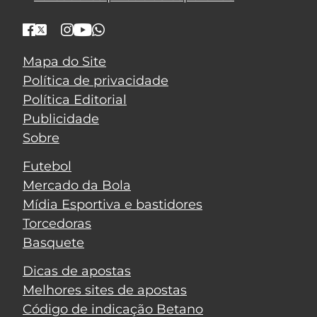
Mapa do Site
Política de privacidade
Política Editorial
Publicidade
Sobre
Futebol
Mercado da Bola
Mídia Esportiva e bastidores
Torcedoras
Basquete
Dicas de apostas
Melhores sites de apostas
Código de indicação Betano