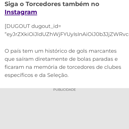
CASSINOS
Siga o Torcedores também no
ONLINE
LALIGA
Instagram
2026
GRÊMIO
[DUGOUT dugout_id=
ATLÉTICO
“eyJrZXkiOiJldUZhWjFYUyIsInAiOiJ0b3JjZWRvcm
MG
O país tem um histórico de gols marcantes
CRUZEIRO
que saíram diretamente de bolas paradas e
ficaram na memória de torcedores de clubes
específicos e da Seleção.
PUBLICIDADE