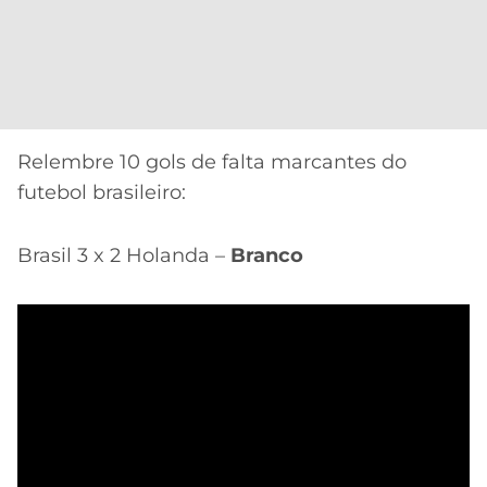
Relembre 10 gols de falta marcantes do
futebol brasileiro:
Brasil 3 x 2 Holanda –
Branco