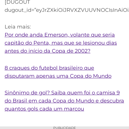
[DUGOUT
dugout_id=”eyJrZXkiOiJRVXZVUUVNOCIsInAiOi
Leia mais:
Por onde anda Emerson, volante que seria
capitão do Penta, mas que se lesionou dias
antes do início da Copa de 2002?
8 craques do futebol brasileiro que
disputaram apenas uma Copa do Mundo
Sinônimo de gol? Saiba quem foi o camisa 9
do Brasil em cada Copa do Mundo e descubra
quantos gols cada um marcou
PUBLICIDADE