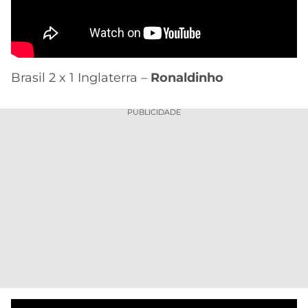
Brasil 2 x 1 Inglaterra –
Ronaldinho
PUBLICIDADE