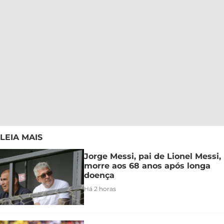
LEIA MAIS
Jorge Messi, pai de Lionel Messi,
morre aos 68 anos após longa
doença
Há 2 horas