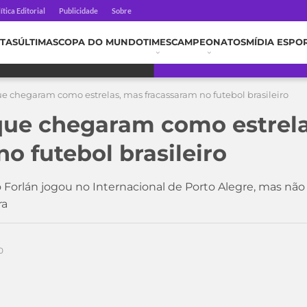
ítica Editorial
Publicidade
Sobre
TAS
ÚLTIMAS
COPA DO MUNDO
TIMES
CAMPEONATOS
MÍDIA ESPO
ue chegaram como estrelas, mas fracassaram no futebol brasileiro
que chegaram como estrel
o futebol brasileiro
go Forlán jogou no Internacional de Porto Alegre, mas n
ra
0