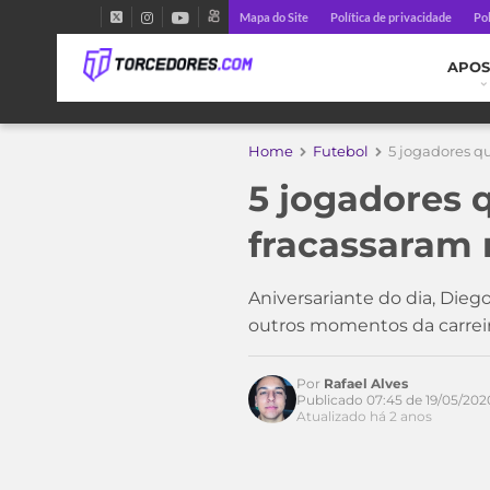
Mapa do Site
Política de privacidade
Pol
APOS
Home
Futebol
5 jogadores q
5 jogadores 
fracassaram n
Aniversariante do dia, Die
outros momentos da carrei
Por
Rafael Alves
Publicado 07:45 de 19/05/202
Atualizado há 2 anos