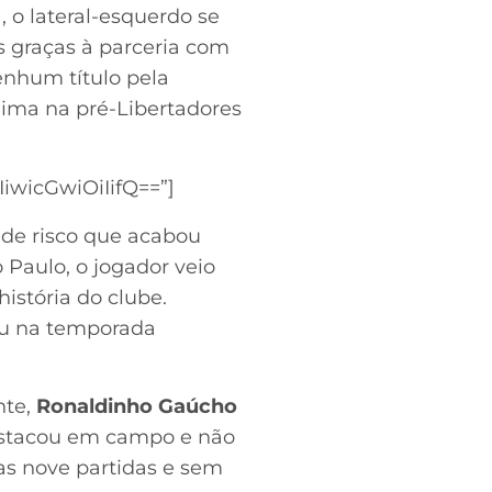
, o lateral-esquerdo se
s graças à parceria com
nhum título pela
olima na pré-Libertadores
wicGwiOiIifQ==”]
 de risco que acabou
o Paulo, o jogador veio
istória do clube.
iu na temporada
nte,
Ronaldinho Gaúcho
estacou em campo e não
as nove partidas e sem