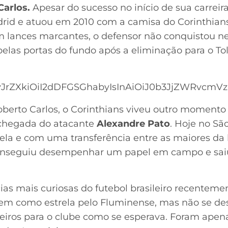
Carlos.
Apesar do sucesso no início de sua carreira
drid e atuou em 2010 com a camisa do Corinthian
lances marcantes, o defensor não conquistou ne
pelas portas do fundo após a eliminação para o T
JrZXkiOiI2dDFGSGhabyIsInAiOiJ0b3JjZWRvcmVzIi
oberto Carlos, o Corinthians viveu outro momento
chegada do atacante
Alexandre Pato
. Hoje no Sã
la e com uma transferência entre as maiores da h
conseguiu desempenhar um papel em campo e sa
as mais curiosas do futebol brasileiro recenteme
em como estrela pelo Fluminense, mas não se d
ceiros para o clube como se esperava. Foram apen