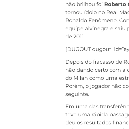
não brilhou foi
Roberto 
tornou ídolo no Real Ma
Ronaldo Fenômeno. Com 
equipe alvinegra e saiu 
de 2011.
[DUGOUT dugout_id=”ey
Depois do fracasso de R
não dando certo com a 
do Milan como uma estre
Porém, o jogador não 
seguinte.
Em uma das transferênci
teve uma rápida passag
deu os resultados finan