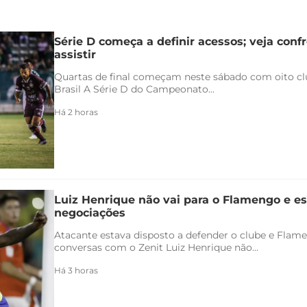
Série D começa a definir acessos; veja conf
assistir
Quartas de final começam neste sábado com oito clu
Brasil A Série D do Campeonato...
Há 2 horas
Luiz Henrique não vai para o Flamengo e es
negociações
Atacante estava disposto a defender o clube e Flam
conversas com o Zenit Luiz Henrique não...
Há 3 horas