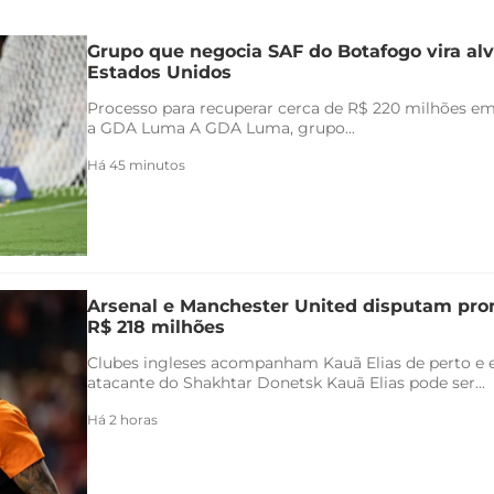
Grupo que negocia SAF do Botafogo vira alv
Estados Unidos
Processo para recuperar cerca de R$ 220 milhões em 
a GDA Luma A GDA Luma, grupo...
Há 45 minutos
Arsenal e Manchester United disputam pr
R$ 218 milhões
Clubes ingleses acompanham Kauã Elias de perto e 
atacante do Shakhtar Donetsk Kauã Elias pode ser...
Há 2 horas