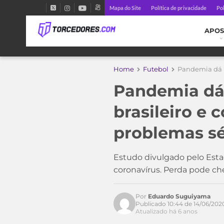
Mapa do Site
Política de privacidade
Pol
APOS
Home
Futebol
Pandemia dá pr
Pandemia dá 
Acesse o perfil do autor
no Twitter
brasileiro e c
problemas sé
Estudo divulgado pelo Esta
coronavírus. Perda pode che
Por
Eduardo Suguiyama
Publicado 10:44 de 14/06/202
Atualizado há 6 anos