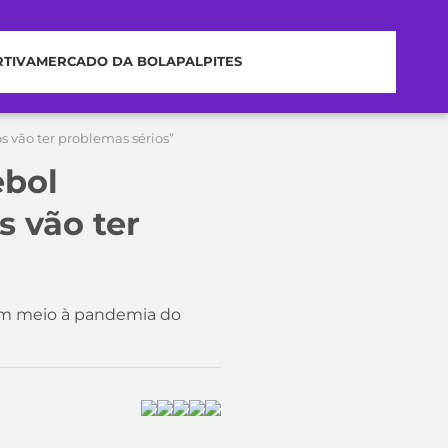
RTIVA
MERCADO DA BOLA
PALPITES
os vão ter problemas sérios”
ebol
s vão ter
 em meio à pandemia do