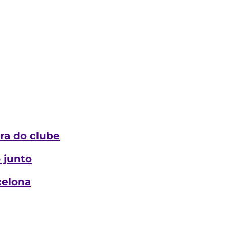
ra do clube
 junto
celona