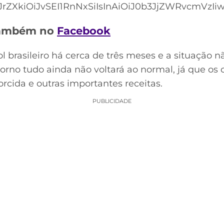
rZXkiOiJvSEI1RnNxSiIsInAiOiJ0b3JjZWRvcmVzIiwi
 também no
Facebook
ol brasileiro há cerca de três meses e a situação 
orno tudo ainda não voltará ao normal, já que os
rcida e outras importantes receitas.
PUBLICIDADE