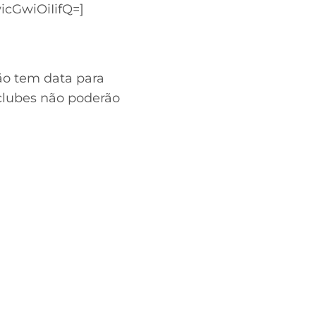
cGwiOiIifQ=]
não tem data para
 clubes não poderão