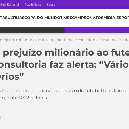
ítica Editorial
Publicidade
Sobre
TAS
ÚLTIMAS
COPA DO MUNDO
TIMES
CAMPEONATOS
MÍDIA ESPO
ejuízo milionário ao futebol brasileiro e consultoria faz alerta: “Vári
prejuízo milionário ao fut
onsultoria faz alerta: “Vário
rios”
dão mostrou o milionário prejuízo do futebol brasileiro
gar até R$ 2 bilhões
0