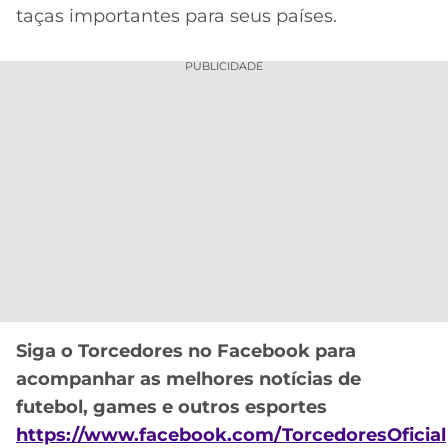
taças importantes para seus países.
MERCADO
CÓDIGO
CORINTHIANS
DA
DE
LIBERTADORES
PUBLICIDADE
BOLA
INDICAÇÃO
SÃO
BET365
PAULO
COPA
PALPITES
DO
CÓDIGO
BRASIL
SANTOS
BETANO
PREMIER
FLAMENGO
MELHORES
LEAGUE
APPS
DE
FLUMINENSE
COPA
APOSTAS
SUL-
BOTAFOGO
AMERICANA
CASSINOS
Siga o Torcedores no Facebook para
ONLINE
acompanhar as melhores notícias de
VASCO
LIGA
DOS
futebol, games e outros esportes
MELHORES
CAMPEÕES
https://www.facebook.com/TorcedoresOficial
INTERNACIONAL