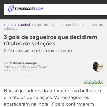
APOSTAS
Home
Futebol
3 gols de zagueiros que decidiram títulos de
seleções
ÚLTIMAS
DICAS
3 gols de zagueiros que decidiram
DE
títulos de seleções
APOSTA
COPA
Defensores também brilharam em títulos
DO
Acesse o perfil do autor
MUNDO
MELHORES
no Twitter
SITES
Por
Matheus Camargo
Publicado 13:30 de 29/07/2020
DE
TIMES
Atualizado há 3 anos
APOSTAS
2026
CAMPEONATOS
MEU
TIME
Não só jogadores do setor ofensivo brilharam
CÓDIGO
MÍDIA
PROMOCIONAL
BRASILEIRÃO
em títulos de seleções. Vários zagueiros
ESPORTIVA
BETBOOM
PALMEIRAS
SÉRIE
apareceram na ‘hora H’ para confirmarem
A