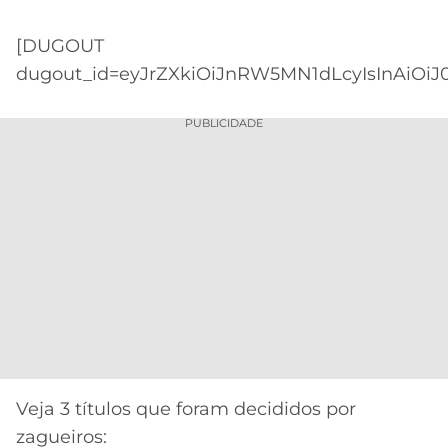
CASSINOS
ONLINE
LALIGA
[DUGOUT
2026
GRÊMIO
dugout_id=eyJrZXkiOiJnRW5MN1dLcyIsInAiOiJ
ATLÉTICO
MG
PUBLICIDADE
CRUZEIRO
Veja 3 títulos que foram decididos por
zagueiros: