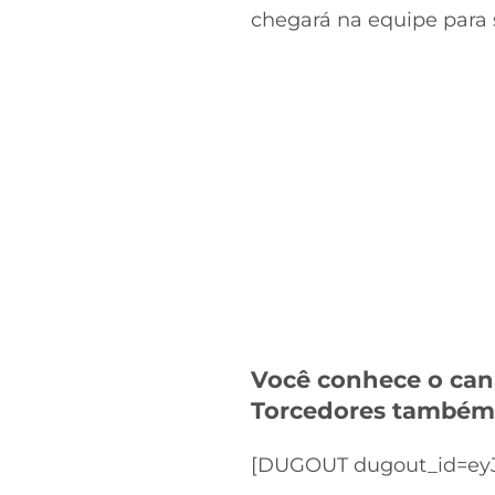
chegará na equipe para s
Você conhece o can
Torcedores també
[DUGOUT dugout_id=eyJ