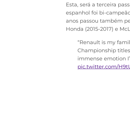
Esta, será a terceira p
espanhol foi bi-campeão
anos passou também pela
Honda (2015-2017) e McL
“Renault is my fam
Championship titles,
immense emotion I’m
pic.twitter.com/H9