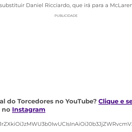
ubstituir Daniel Ricciardo, que irá para a McLaren
PUBLICIDADE
al do Torcedores no YouTube?
Clique e s
m no
Instagram
rZXkiOiJzMWU3b0IwUCIsInAiOiJ0b3JjZWRvcmVzI