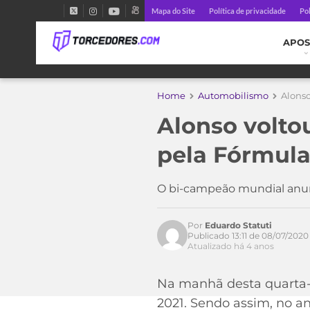
Mapa do Site
Política de privacidade
Pol
APOS
Home
Automobilismo
Alonso
Alonso voltou
Acesse o perfil do autor
no Twitter
pela Fórmula
O bi-campeão mundial anun
Por
Eduardo Statuti
Publicado 13:11 de 08/07/2020
Atualizado há 4 anos
Na manhã desta quarta-fe
2021. Sendo assim, no a