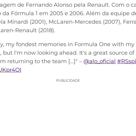
assagem de Fernando Alonso pela Renault. Com o ca
 da Fórmula 1 em 2005 e 2006. Além da equipe de 
 Minardi (2001), McLaren-Mercedes (2007), Ferrar
aren-Renault (2018).
ily, my fondest memories in Formula One with my
 but I'm now looking ahead. It's a great source of
 returning to the team […]" –
@alo_oficial
#RSspi
tUKpr4OI
PUBLICIDADE