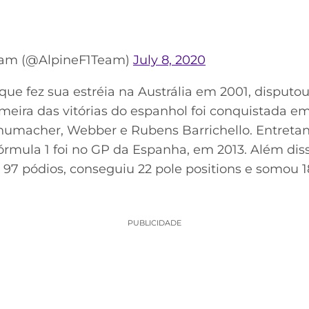
eam (@AlpineF1Team)
July 8, 2020
ue fez sua estréia na Austrália em 2001, disputo
meira das vitórias do espanhol foi conquistada e
umacher, Webber e Rubens Barrichello. Entretant
órmula 1 foi no GP da Espanha, em 2013. Além dis
m 97 pódios, conseguiu 22 pole positions e somou 
PUBLICIDADE