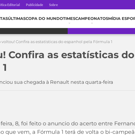
ítica Editorial
Publicidade
Sobre
TAS
ÚLTIMAS
COPA DO MUNDO
TIMES
CAMPEONATOS
MÍDIA ESPO
 voltou! Confira as estatísticas do espanhol pela Fórmula 1
! Confira as estatísticas d
 1
ciou sua chegada à Renault nesta quarta-feira
ira, 8, foi feito o anuncio do acerto entre Ferna
no que vem, a Fórmula 1 terá de volta o bi-campe