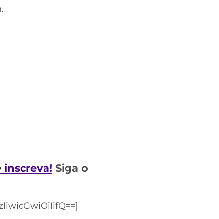
.
e inscreva!
Siga o
iwicGwiOiIifQ==]