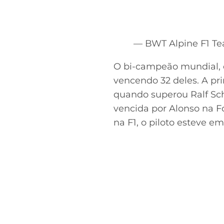
— BWT Alpine F1 T
O bi-campeão mundial, q
vencendo 32 deles. A pri
quando superou Ralf Sch
vencida por Alonso na F
na F1, o piloto esteve e