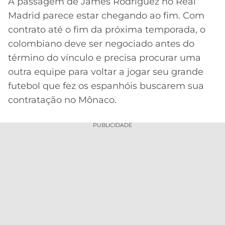
A passagem de James Rodriguez no Real
Madrid parece estar chegando ao fim. Com
MERCADO
CÓDIGO
CORINTHIANS
DA
DE
LIBERTADORES
contrato até o fim da próxima temporada, o
BOLA
INDICAÇÃO
colombiano deve ser negociado antes do
SÃO
BET365
PAULO
COPA
término do vínculo e precisa procurar uma
PALPITES
DO
outra equipe para voltar a jogar seu grande
CÓDIGO
BRASIL
SANTOS
futebol que fez os espanhóis buscarem sua
BETANO
contratação no Mônaco.
PREMIER
FLAMENGO
MELHORES
LEAGUE
APPS
PUBLICIDADE
DE
FLUMINENSE
COPA
APOSTAS
SUL-
BOTAFOGO
AMERICANA
CASSINOS
ONLINE
VASCO
LIGA
DOS
MELHORES
CAMPEÕES
INTERNACIONAL