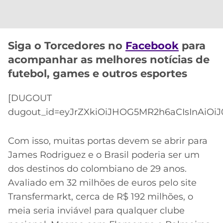
CASSINOS
ONLINE
LALIGA
2026
GRÊMIO
Siga o Torcedores no
Facebook
para
ATLÉTICO
acompanhar as melhores notícias de
MG
futebol, games e outros esportes
CRUZEIRO
[DUGOUT
dugout_id=eyJrZXkiOiJHOG5MR2h6aCIsInAiOiJ
Com isso, muitas portas devem se abrir para
James Rodriguez e o Brasil poderia ser um
dos destinos do colombiano de 29 anos.
Avaliado em 32 milhões de euros pelo site
Transfermarkt, cerca de R$ 192 milhões, o
meia seria inviável para qualquer clube