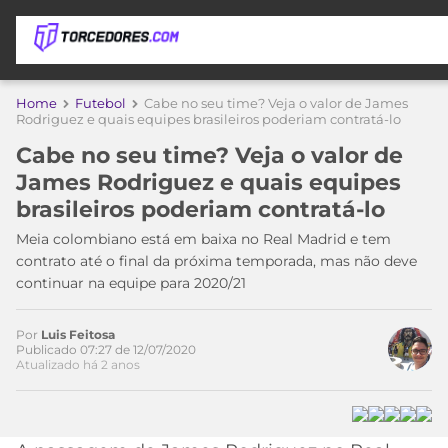
APOSTAS
Home
Futebol
Cabe no seu time? Veja o valor de James
Rodriguez e quais equipes brasileiros poderiam contratá-lo
ÚLTIMAS
DICAS
Cabe no seu time? Veja o valor de
DE
James Rodriguez e quais equipes
APOSTA
COPA
brasileiros poderiam contratá-lo
DO
MUNDO
MELHORES
Meia colombiano está em baixa no Real Madrid e tem
SITES
contrato até o final da próxima temporada, mas não deve
DE
continuar na equipe para 2020/21
TIMES
APOSTAS
2026
Por
Luis Feitosa
CAMPEONATOS
MEU
Publicado 07:27 de 12/07/2020
Atualizado há 2 anos
TIME
CÓDIGO
MÍDIA
PROMOCIONAL
BRASILEIRÃO
ESPORTIVA
BETBOOM
PALMEIRAS
SÉRIE
A