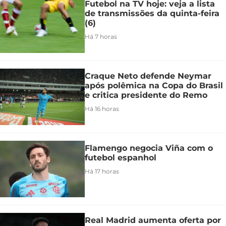
Futebol na TV hoje: veja a lista
de transmissões da quinta-feira
(6)
Há 7 horas
Craque Neto defende Neymar
após polêmica na Copa do Brasil
e critica presidente do Remo
Há 16 horas
Flamengo negocia Viña com o
futebol espanhol
Há 17 horas
Real Madrid aumenta oferta por