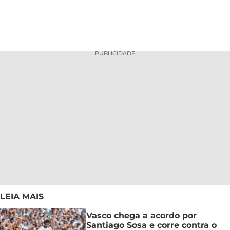
PUBLICIDADE
LEIA MAIS
Vasco chega a acordo por
Santiago Sosa e corre contra o