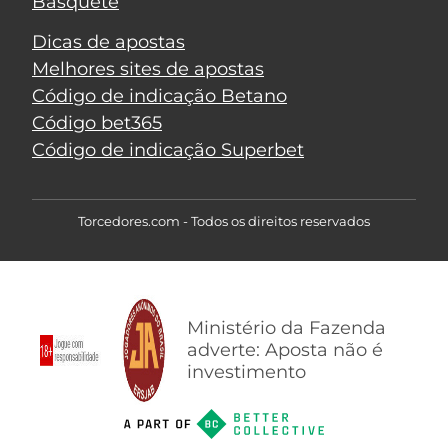
Basquete
Dicas de apostas
Melhores sites de apostas
Código de indicação Betano
Código bet365
Código de indicação Superbet
Torcedores.com - Todos os direitos reservados
Ministério da Fazenda
adverte: Aposta não é
investimento