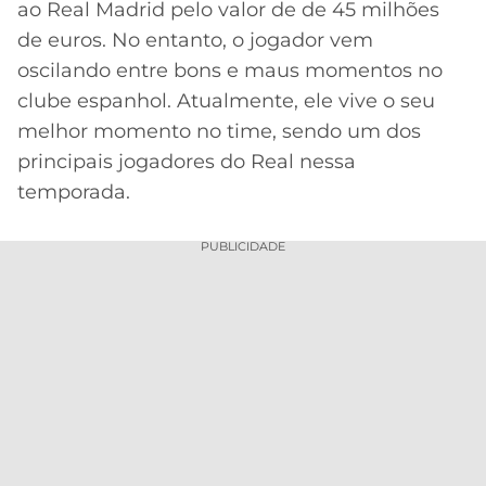
ao Real Madrid pelo valor de de 45 milhões
MERCADO
CÓDIGO
CORINTHIANS
de euros. No entanto, o jogador vem
DA
DE
LIBERTADORES
oscilando entre bons e maus momentos no
BOLA
INDICAÇÃO
SÃO
clube espanhol. Atualmente, ele vive o seu
BET365
PAULO
COPA
melhor momento no time, sendo um dos
PALPITES
DO
principais jogadores do Real nessa
CÓDIGO
BRASIL
SANTOS
BETANO
temporada.
PREMIER
FLAMENGO
MELHORES
LEAGUE
PUBLICIDADE
APPS
DE
FLUMINENSE
COPA
APOSTAS
SUL-
BOTAFOGO
AMERICANA
CASSINOS
ONLINE
VASCO
LIGA
DOS
MELHORES
CAMPEÕES
INTERNACIONAL