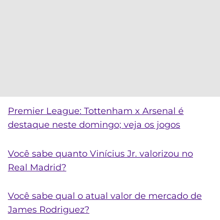
Premier League: Tottenham x Arsenal é
destaque neste domingo; veja os jogos
Você sabe quanto Vinícius Jr. valorizou no
Real Madrid?
Você sabe qual o atual valor de mercado de
James Rodriguez?