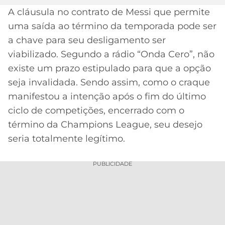
A cláusula no contrato de Messi que permite
MERCADO
CÓDIGO
CORINTHIANS
uma saída ao término da temporada pode ser
DA
DE
LIBERTADORES
BOLA
INDICAÇÃO
a chave para seu desligamento ser
SÃO
BET365
viabilizado. Segundo a rádio “Onda Cero”, não
PAULO
COPA
PALPITES
DO
existe um prazo estipulado para que a opção
CÓDIGO
BRASIL
seja invalidada. Sendo assim, como o craque
SANTOS
BETANO
manifestou a intenção após o fim do último
PREMIER
FLAMENGO
ciclo de competições, encerrado com o
MELHORES
LEAGUE
término da Champions League, seu desejo
APPS
DE
FLUMINENSE
seria totalmente legítimo.
COPA
APOSTAS
SUL-
BOTAFOGO
AMERICANA
PUBLICIDADE
CASSINOS
ONLINE
VASCO
LIGA
DOS
MELHORES
CAMPEÕES
INTERNACIONAL