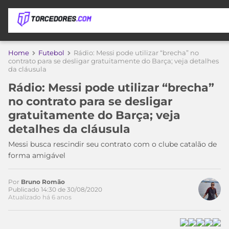
APOSTAS
Home
Futebol
Rádio: Messi pode utilizar “brecha” no
contrato para se desligar gratuitamente do Barça; veja detalhes
da cláusula
ÚLTIMAS
DICAS
DE
Rádio: Messi pode utilizar “brecha”
APOSTA
COPA
no contrato para se desligar
DO
gratuitamente do Barça; veja
MUNDO
MELHORES
detalhes da cláusula
SITES
DE
Messi busca rescindir seu contrato com o clube catalão de
TIMES
APOSTAS
forma amigável
2026
CAMPEONATOS
MEU
Por
Bruno Romão
TIME
Publicado 14:30 de 30/08/2020
CÓDIGO
Atualizado há 6 anos
MÍDIA
PROMOCIONAL
BRASILEIRÃO
ESPORTIVA
BETBOOM
PALMEIRAS
SÉRIE
A