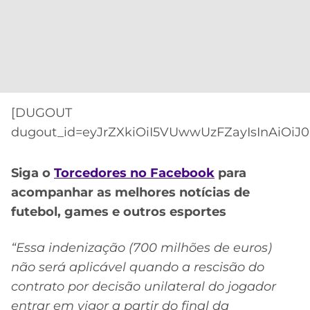
CASSINOS
ONLINE
LALIGA
2026
GRÊMIO
ATLÉTICO
MG
[DUGOUT
CRUZEIRO
dugout_id=eyJrZXkiOiI5VUwwUzFZayIsInAiOiJ0
Siga o
Torcedores no Facebook
para
acompanhar as melhores notícias de
futebol, games e outros esportes
“Essa indenização (700 milhões de euros)
não será aplicável quando a rescisão do
contrato por decisão unilateral do jogador
entrar em vigor a partir do final da