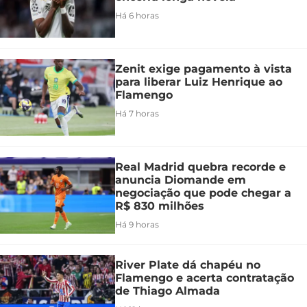
Há 6 horas
Zenit exige pagamento à vista
para liberar Luiz Henrique ao
Flamengo
Há 7 horas
Real Madrid quebra recorde e
anuncia Diomande em
negociação que pode chegar a
R$ 830 milhões
Há 9 horas
River Plate dá chapéu no
Flamengo e acerta contratação
de Thiago Almada