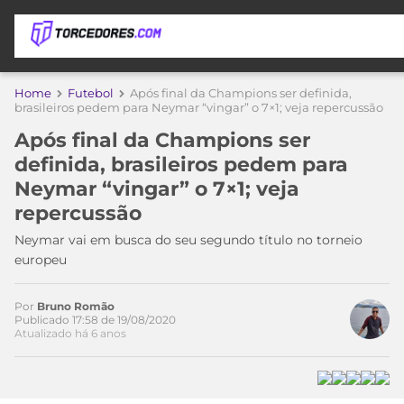
APOSTAS
Home
Futebol
Após final da Champions ser definida,
brasileiros pedem para Neymar “vingar” o 7×1; veja repercussão
ÚLTIMAS
DICAS
Após final da Champions ser
DE
definida, brasileiros pedem para
APOSTA
COPA
Neymar “vingar” o 7×1; veja
DO
repercussão
MUNDO
MELHORES
SITES
Neymar vai em busca do seu segundo título no torneio
DE
europeu
TIMES
APOSTAS
2026
Por
Bruno Romão
CAMPEONATOS
MEU
Publicado 17:58 de 19/08/2020
TIME
Atualizado há 6 anos
CÓDIGO
MÍDIA
PROMOCIONAL
BRASILEIRÃO
ESPORTIVA
BETBOOM
PALMEIRAS
SÉRIE
A