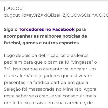
CASSINOS
ONLINE
LALIGA
[DUGOUT
2026
GRÊMIO
dugout_id=eyJrZXkiOiJzeHZjOUQwSCIsInAiOiJ0
ATLÉTICO
Siga o
Torcedores no Facebook
para
MG
acompanhar as melhores notícias de
futebol, games e outros esportes
CRUZEIRO
Logo depois da definição, os brasileiros
pediram para que o camisa 10 “vingasse” o
7×1. Isso porque o atacante vai encarar um
clube alemão e jogadores que estiveram
presentes na fatídica partida em que a
Seleção foi massacrada no Mineirão. Agora,
resta saber se o craque vai conseguir mais
um feito expressivo em sua carreira e, de