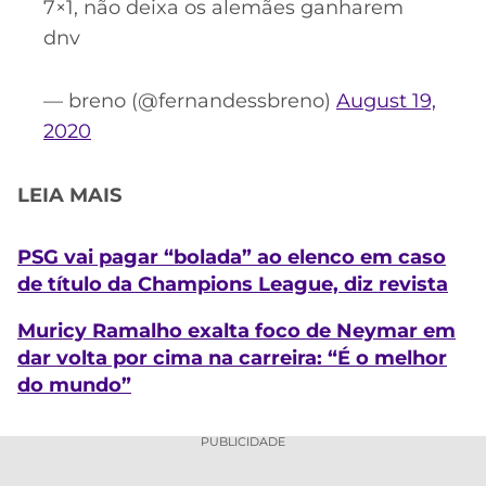
7×1, não deixa os alemães ganharem
dnv
— breno (@fernandessbreno)
August 19,
2020
LEIA MAIS
PSG vai pagar “bolada” ao elenco em caso
de título da Champions League, diz revista
Muricy Ramalho exalta foco de Neymar em
dar volta por cima na carreira: “É o melhor
do mundo”
PUBLICIDADE