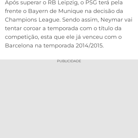
Após superar o RB Leipzig, o PSG terá pela
MERCADO
CÓDIGO
CORINTHIANS
frente o Bayern de Munique na decisão da
DA
DE
LIBERTADORES
Champions League. Sendo assim, Neymar vai
BOLA
INDICAÇÃO
SÃO
tentar coroar a temporada com o título da
BET365
PAULO
COPA
competição, esta que ele já venceu com o
PALPITES
DO
Barcelona na temporada 2014/2015.
CÓDIGO
BRASIL
SANTOS
BETANO
PUBLICIDADE
PREMIER
FLAMENGO
MELHORES
LEAGUE
APPS
DE
FLUMINENSE
COPA
APOSTAS
SUL-
BOTAFOGO
AMERICANA
CASSINOS
ONLINE
VASCO
LIGA
DOS
MELHORES
CAMPEÕES
INTERNACIONAL