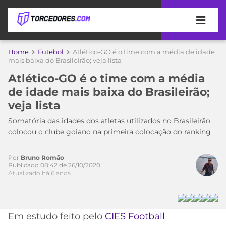
APOSTAS
Home
Futebol
Atlético-GO é o time com a média de idade
mais baixa do Brasileirão; veja lista
ÚLTIMAS
DICAS
Atlético-GO é o time com a média
DE
de idade mais baixa do Brasileirão;
APOSTA
COPA
veja lista
DO
MUNDO
MELHORES
Somatória das idades dos atletas utilizados no Brasileirão
SITES
colocou o clube goiano na primeira colocação do ranking
DE
TIMES
APOSTAS
Por
Bruno Romão
2026
Publicado 08:42 de 26/10/2020
Atualizado há 6 anos
CAMPEONATOS
MEU
TIME
CÓDIGO
MÍDIA
PROMOCIONAL
BRASILEIRÃO
ESPORTIVA
BETBOOM
PALMEIRAS
SÉRIE
Em estudo feito pelo
CIES Football
A