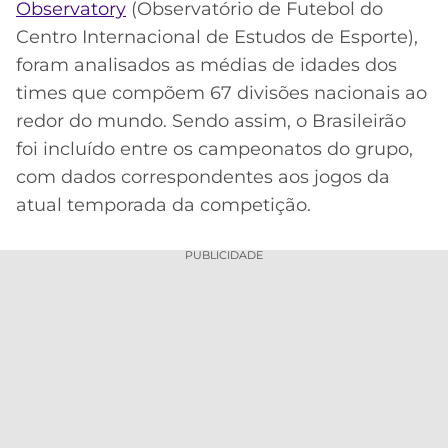
Observatory
(Observatório de Futebol do
MERCADO
CÓDIGO
CORINTHIANS
Centro Internacional de Estudos de Esporte),
DA
DE
LIBERTADORES
foram analisados as médias de idades dos
BOLA
INDICAÇÃO
SÃO
times que compõem 67 divisões nacionais ao
BET365
PAULO
COPA
redor do mundo. Sendo assim, o Brasileirão
PALPITES
DO
foi incluído entre os campeonatos do grupo,
CÓDIGO
BRASIL
SANTOS
BETANO
com dados correspondentes aos jogos da
atual temporada da competição.
PREMIER
FLAMENGO
MELHORES
LEAGUE
APPS
PUBLICIDADE
DE
FLUMINENSE
COPA
APOSTAS
SUL-
BOTAFOGO
AMERICANA
CASSINOS
ONLINE
VASCO
LIGA
DOS
MELHORES
CAMPEÕES
INTERNACIONAL