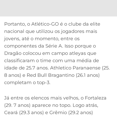
CASSINOS
ONLINE
LALIGA
2026
GRÊMIO
Portanto, o Atlético-GO é o clube da elite
ATLÉTICO
nacional que utilizou os jogadores mais
MG
jovens, até o momento, entre os
componentes da Série A. Isso porque o
CRUZEIRO
Dragão colocou em campo atleyas que
classificaram o time com uma média de
idade de 25.7 anos. Athletico Paranaense (25.
8 anos) e Red Bull Bragantino (26.1 anos)
completam o top-3.
Já entre os elencos mais velhos, o Fortaleza
(29. 7 anos) aparece no topo. Logo atrás,
Ceará (29.3 anos) e Grêmio (29.2 anos)