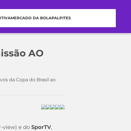
RTIVA
MERCADO DA BOLA
PALPITES
missão AO
vos da Copa do Brasil ao
-view) e do
SporTV
,