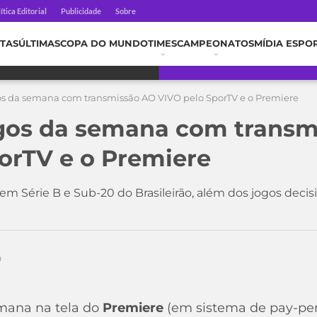
ítica Editorial
Publicidade
Sobre
TAS
ÚLTIMAS
COPA DO MUNDO
TIMES
CAMPEONATOS
MÍDIA ESPO
gos da semana com transmissão AO VIVO pelo SporTV e o Premiere
ogos da semana com trans
orTV e o Premiere
m Série B e Sub-20 do Brasileirão, além dos jogos decisi
0
emana na tela do
Premiere
(em sistema de pay-per