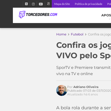
Mapa do Site
Política de privacidade
Pol
APOS
Home
Futebol
Confira os jo
Confira os j
VIVO pelo Sp
SporTV e Premiere transmite
vivo na TV e online
Por
Adriano Oliveira
Publicado 07:03 de 03/11/202
Atualizado há 6 anos
A bola rola durante a s