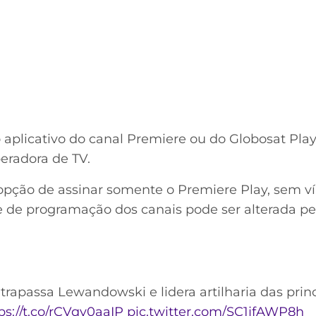
o aplicativo do canal Premiere ou do Globosat Pl
eradora de TV.
 opção de assinar somente o Premiere Play, sem 
e de programação dos canais pode ser alterada p
trapassa Lewandowski e lidera artilharia das princ
ps://t.co/rCVqy0aaIP
pic.twitter.com/SC1jfAWP8h