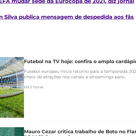
FA mudar sede da Eurocopa de 2021, diz jornal
 Silva publica mensagem de despedida aos fãs
Futebol na TV hoje: confira o amplo cardáp
Futebol europeu inicia retorno para a temporada 20
cheio de atrações nos canais e streamings para...
Há 5 horas
Mauro Cezar critica trabalho de Boto no F