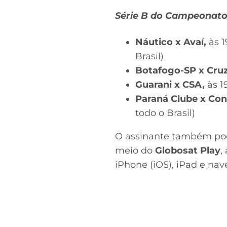
Série B do Campeonato 
Náutico x Avaí,
às 1
Brasil)
Botafogo-SP x Cruz
Guarani x CSA,
às 1
Paraná Clube x Con
todo o Brasil)
O assinante também pode
meio do
Globosat Play
,
iPhone (iOS), iPad e nav