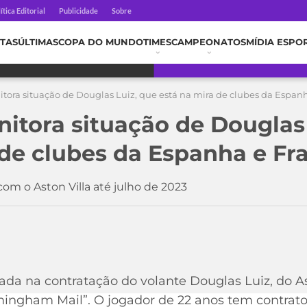
ítica Editorial
Publicidade
Sobre
TAS
ÚLTIMAS
COPA DO MUNDO
TIMES
CAMPEONATOS
MÍDIA ESPO
tora situação de Douglas Luiz, que está na mira de clubes da Espan
itora situação de Douglas 
 de clubes da Espanha e Fr
om o Aston Villa até julho de 2023
ada na contratação do volante Douglas Luiz, do As
mingham Mail”. O jogador de 22 anos tem contrato