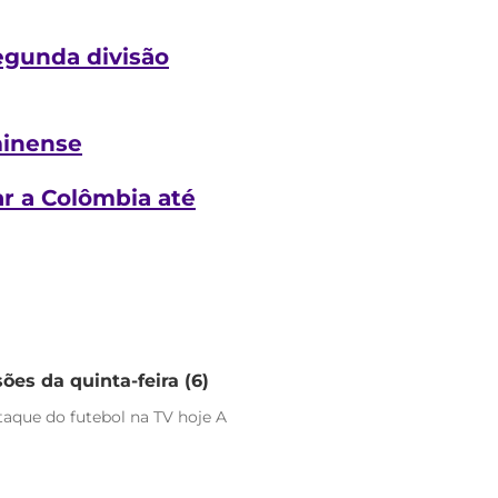
egunda divisão
minense
r a Colômbia até
ões da quinta-feira (6)
staque do futebol na TV hoje A