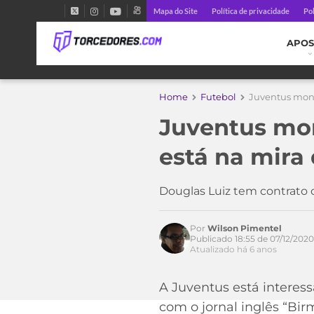
Mapa do Site
Política de privacidade
Pol
APOS
Home
Futebol
Juventus moni
Juventus mon
está na mira
Douglas Luiz tem contrato c
Por
Wilson Pimentel
Publicado 18:55 de 07/12/2020
Acesse o perfil do autor
Atualizado há 6 anos
no Twitter
A Juventus está interess
com o jornal inglês “Bir