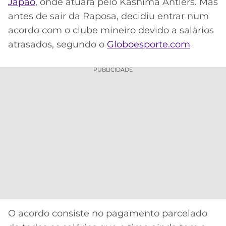
Japão
, onde atuará pelo Kashima Antlers. Mas
antes de sair da Raposa, decidiu entrar num
MERCADO
CÓDIGO
CORINTHIANS
DA
DE
LIBERTADORES
acordo com o clube mineiro devido a salários
BOLA
INDICAÇÃO
SÃO
atrasados, segundo o
Globoesporte.com
BET365
PAULO
COPA
PALPITES
DO
PUBLICIDADE
CÓDIGO
BRASIL
SANTOS
BETANO
PREMIER
FLAMENGO
MELHORES
LEAGUE
APPS
DE
FLUMINENSE
COPA
APOSTAS
SUL-
BOTAFOGO
AMERICANA
CASSINOS
ONLINE
VASCO
LIGA
DOS
O acordo consiste no pagamento parcelado
MELHORES
CAMPEÕES
INTERNACIONAL