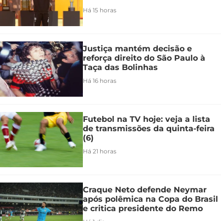
Há 15 horas
Justiça mantém decisão e
reforça direito do São Paulo à
Taça das Bolinhas
Há 16 horas
Futebol na TV hoje: veja a lista
de transmissões da quinta-feira
(6)
Há 21 horas
Craque Neto defende Neymar
após polêmica na Copa do Brasil
e critica presidente do Remo