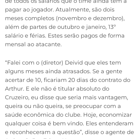
CASSINOS
de todos os salários que o time ainda tem a
ONLINE
pagar ao jogador. Atualmente, são dois
LALIGA
2026
GRÊMIO
meses completos (novembro e dezembro),
além de partes de outubro e janeiro, 13º
ATLÉTICO
salário e férias. Estes serão pagos de forma
MG
mensal ao atacante.
CRUZEIRO
“Falei com o (diretor) Deivid que eles tem
alguns meses ainda atrasados. Se a gente
acertar de 10, ficariam 20 dias do contrato do
Arthur. E ele não é titular absoluto do
Cruzeiro, eu disse que seria mais vantagem,
queira ou não queira, se preocupar com a
saúde econômica do clube. Hoje, economizar
Acesse o perfil do autor
qualquer coisa é bem vindo. Eles entenderam
no Twitter
e reconheceram a questão”, disse o agente de