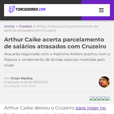
APOSTAS
Home
Futebol
Arthur Caíke acerta parcelamento de
salários atrasados com Cruzeiro
ÚLTIMAS
DICAS
Arthur Caíke acerta parcelamento
DE
de salários atrasados com Cruzeiro
APOSTA
COPA
Atacante negociado com o Kashima Antlers acertou com a
DO
Raposa o recebimento de dívidas salariais mantidas pelo
MUNDO
MELHORES
clube
SITES
DE
TIMES
APOSTAS
Por
Victor Martins
Publicado 16:39 de 18/01/2021
2026
Atualizado há 6 anos
CAMPEONATOS
MEU
TIME
CÓDIGO
MÍDIA
PROMOCIONAL
BRASILEIRÃO
Arthur Caíke deixou o Cruzeiro
para jogar no
ESPORTIVA
BETBOOM
PALMEIRAS
SÉRIE
A