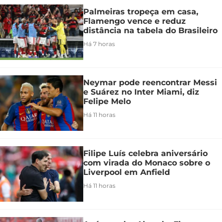
Palmeiras tropeça em casa,
Flamengo vence e reduz
distância na tabela do Brasileiro
Há 7 horas
Neymar pode reencontrar Messi
e Suárez no Inter Miami, diz
Felipe Melo
Há 11 horas
Filipe Luís celebra aniversário
com virada do Monaco sobre o
Liverpool em Anfield
Há 11 horas