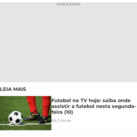
PUBLICIDADE
LEIA MAIS
Futebol na TV hoje: saiba onde
assistir a futebol nesta segunda-
feira (10)
Há 2 horas