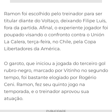
Ramon foi escolhido pelo treinador para ser
titular diante do Voltaço, deixando Filipe Luís,
fora da partida. Afinal, o experiente jogador foi
poupado visando o confronto contra o Unión
La Calera, terça-feira, no Chile, pela Copa
Libertadores da América.
O garoto, que iniciou a jogada do terceiro gol
rubro-negro, marcado por Vitinho no segundo
tempo, foi bastante elogiado por Rogério
Ceni. Ramon, fez seu quinto jogo na
temporada, e o treinador aprovou sua
atuação.
PUBLICIDADE