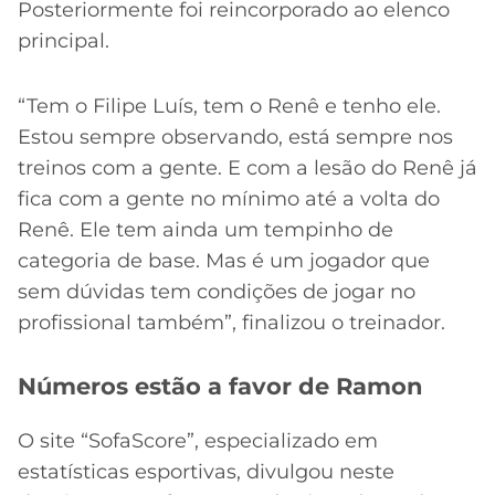
Posteriormente foi reincorporado ao elenco
principal.
“Tem o Filipe Luís, tem o Renê e tenho ele.
Estou sempre observando, está sempre nos
treinos com a gente. E com a lesão do Renê já
fica com a gente no mínimo até a volta do
Renê. Ele tem ainda um tempinho de
categoria de base. Mas é um jogador que
sem dúvidas tem condições de jogar no
profissional também”, finalizou o treinador.
Números estão a favor de Ramon
O site “SofaScore”, especializado em
estatísticas esportivas, divulgou neste