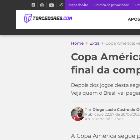
Mapa do Site
Política de privacidade
Pol
APOS
Home
Extra
Copa América: ve
Copa América
final da com
Acesse o perfil do autor
Depois dos jogos desta segu
no Twitter
Veja quem o Brasil vai pegar
Por
Diego Lucio Castro de Ol
Publicado 22:57 de 28/06/202
Atualizado há 5 anos
A Copa América segue pe