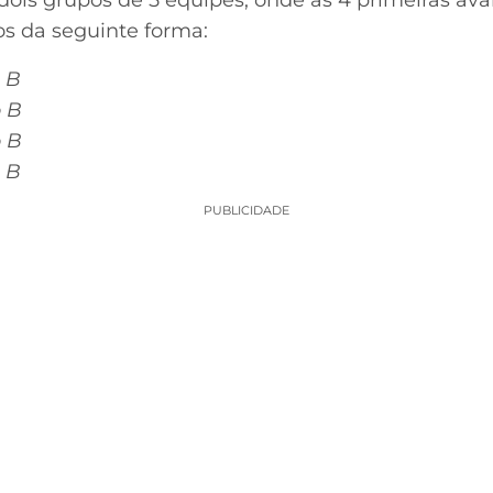
ois grupos de 5 equipes, onde as 4 primeiras ava
os da seguinte forma:
o B
o B
o B
o B
PUBLICIDADE