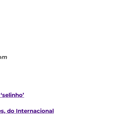
com
‘selinho’
s, do Internacional