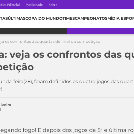
ítica Editorial
Publicidade
Sobre
TAS
ÚLTIMAS
COPA DO MUNDO
TIMES
CAMPEONATOS
MÍDIA ESPO
ja os confrontos das quartas de final da competição
: veja os confrontos das q
petição
nda-feira(28), foram definidos os quatro jogos das quart
!
iveira
1
gando fogo! E depois dos jogos da 5ª e última ro