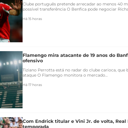
Clube português pretende arrecadar ao menos 40 
possível transferência O Benfica pode negociar Richar
Há 15 horas
Flamengo mira atacante de 19 anos do Banfi
ofensivo
Tiziano Perrotta está no radar do clube carioca, que
ataque O Flamengo monitora o mercado...
Há 17 horas
Com Endrick titular e Vini Jr. de volta, Rea
temporada