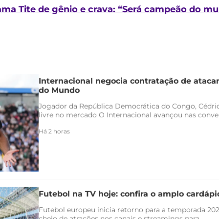
ma Tite de gênio e crava: “Será campeão do m
Internacional negocia contratação de ataca
do Mundo
Jogador da República Democrática do Congo, Cédric
livre no mercado O Internacional avançou nas conver
Há 2 horas
Futebol na TV hoje: confira o amplo cardáp
Futebol europeu inicia retorno para a temporada 20
cheio de atrações nos canais e streamings para...