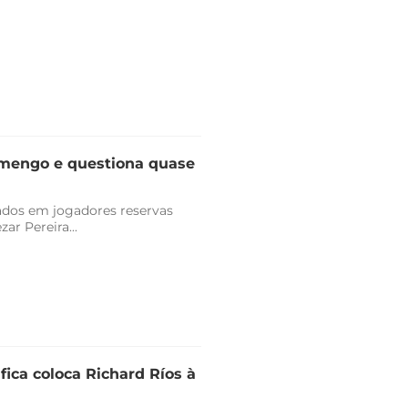
lamengo e questiona quase
vados em jogadores reservas
r Pereira...
fica coloca Richard Ríos à