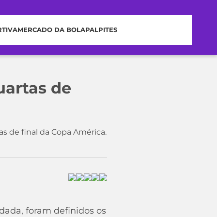
RTIVA
MERCADO DA BOLA
PALPITES
uartas de
as de final da Copa América.
dada, foram definidos os