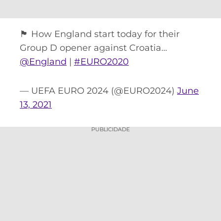
🏴󠁧󠁢󠁥󠁮󠁧󠁿 How England start today for their
Group D opener against Croatia…
@England
|
#EURO2020
— UEFA EURO 2024 (@EURO2024)
June
13, 2021
PUBLICIDADE