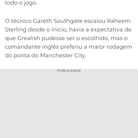
CASSINOS
todo o jogo.
ONLINE
LALIGA
2026
GRÊMIO
O técnico Gareth Southgate escalou Raheem
Sterling desde o inicio, havia a expectativa de
ATLÉTICO
MG
que Grealish pudesse ser o escolhido, mas o
comandante inglês preferiu a maior rodagem
CRUZEIRO
do ponta do Manchester City.
PUBLICIDADE