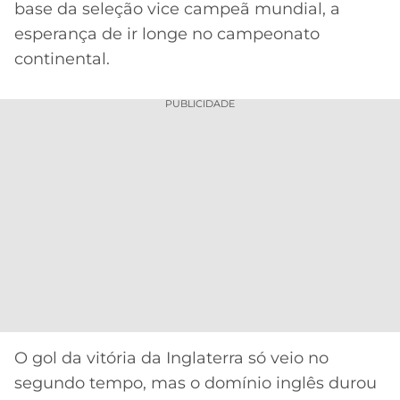
base da seleção vice campeã mundial, a
MERCADO
CÓDIGO
CORINTHIANS
esperança de ir longe no campeonato
DA
DE
LIBERTADORES
continental.
BOLA
INDICAÇÃO
SÃO
BET365
PAULO
COPA
PUBLICIDADE
PALPITES
DO
CÓDIGO
BRASIL
SANTOS
BETANO
PREMIER
FLAMENGO
MELHORES
LEAGUE
APPS
DE
FLUMINENSE
COPA
APOSTAS
SUL-
BOTAFOGO
AMERICANA
CASSINOS
ONLINE
VASCO
LIGA
O gol da vitória da Inglaterra só veio no
DOS
MELHORES
CAMPEÕES
segundo tempo, mas o domínio inglês durou
INTERNACIONAL