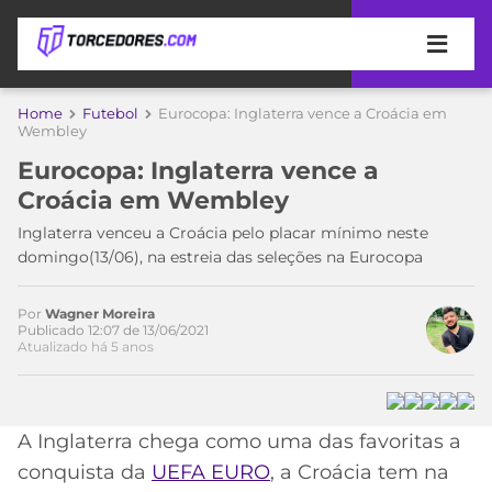
APOSTAS
Home
Futebol
Eurocopa: Inglaterra vence a Croácia em
Wembley
ÚLTIMAS
DICAS
Eurocopa: Inglaterra vence a
DE
Croácia em Wembley
APOSTA
COPA
Inglaterra venceu a Croácia pelo placar mínimo neste
DO
domingo(13/06), na estreia das seleções na Eurocopa
MUNDO
MELHORES
SITES
DE
Por
Wagner Moreira
TIMES
Publicado 12:07 de 13/06/2021
APOSTAS
Atualizado há 5 anos
2026
CAMPEONATOS
MEU
TIME
CÓDIGO
Acesse o perfil do autor
A Inglaterra chega como uma das favoritas a
MÍDIA
PROMOCIONAL
BRASILEIRÃO
no Twitter
ESPORTIVA
BETBOOM
PALMEIRAS
SÉRIE
conquista da
UEFA EURO
, a Croácia tem na
A